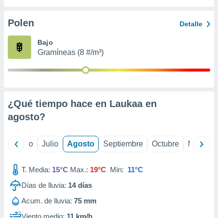
ados con el
 seleccionar
o.
Polen
Detalle
calización
Bajo
precisa e
Gramíneas (8 #/m³)
ión mediante
, publicidad
dos,
 publicidad
¿Qué tiempo hace en Laukaa en
,
agosto
?
ón de
 desarrollo
s.
yo
Junio
Julio
Agosto
Septiembre
Octubre
Noviemb
tros 1199
ios
T. Media:
15°C
Max.:
19°C
Min:
11°C
Días de lluvia:
14
días
Acum. de lluvia:
75 mm
Viento medio:
11 km/h