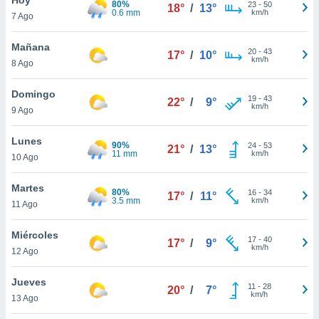
80%
ublicidad y
23
-
50
18°
/
13°
0.6 mm
km/h
7 Ago
do en
 mismo.
Mañana
20
-
43
17°
/
10°
sultar más
km/h
8 Ago
 en nuestra
 Cookies
y
Domingo
19
-
43
ualquier
22°
/
9°
km/h
9 Ago
ento
 botón
Lunes
90%
24
-
53
21°
/
13°
ación de
11 mm
km/h
10 Ago
kies
 disponible
Martes
80%
16
-
34
e nuestra
17°
/
11°
3.5 mm
km/h
11 Ago
.
Miércoles
IVAMENTE,
17
-
40
17°
/
9°
km/h
12 Ago
as
Jueves
11
-
28
20°
/
7°
 a cookies
km/h
13 Ago
 no aceptar