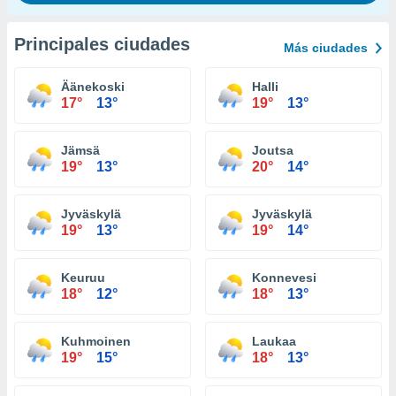
Principales ciudades
Más ciudades
Äänekoski
Halli
17°
13°
19°
13°
Jämsä
Joutsa
19°
13°
20°
14°
Jyväskylä
Jyväskylä
19°
13°
19°
14°
Keuruu
Konnevesi
18°
12°
18°
13°
Kuhmoinen
Laukaa
19°
15°
18°
13°