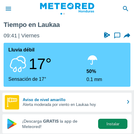
Tiempo en Laukaa
privacidad
09:41
Viernes
...
o de
n) ha sido
Lluvia débil
or
17°
es para
ue la
 que se
50%
e calidad.
Sensación de 17°
0.1 mm
eder a este
ediante las
opciones:
Aviso de nivel amarillo
Alerta moderada por viento en Laukaa hoy
ookies y
e forma
¡Descarga
GRATIS
la app de
Instalar
d digital
Meteored!
ada, basada