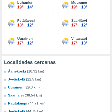
Luhanka
Muurame
19°
14°
19°
13°
Petäjävesi
Saarijärvi
18°
12°
17°
12°
Uurainen
Viitasaari
17°
12°
17°
13°
Localidades cercanas
Äänekoski
(18.92 km)
Jyväskylä
(22.5 km)
Uurainen
(29.3 km)
Saarijärvi
(38.54 km)
Rautalampi
(44.71 km)
Jyväskylä
(44.75 km)