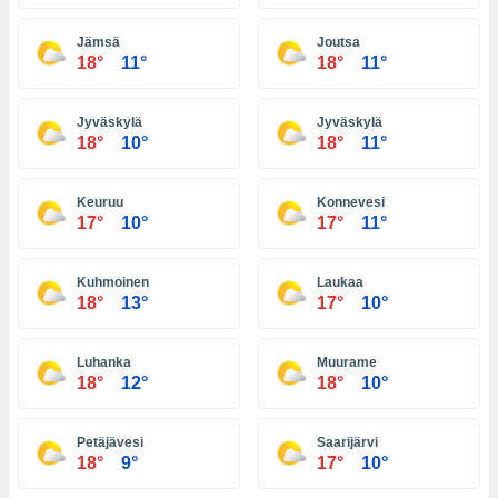
ón de
uedes
Jämsä
Joutsa
uestro sitio
18°
11°
18°
11°
ed.hn. En
te
 de que
Jyväskylä
Jyväskylä
talarán
18°
10°
18°
11°
e sean
para
a
Keuruu
Konnevesi
por el sitio
17°
10°
17°
11°
o se
cookies para
Kuhmoinen
Laukaa
nto ni para
18°
13°
17°
10°
licidad o
Luhanka
Muurame
ado, aunque
18°
12°
18°
10°
sualizar
general no
ada. Puedes
Petäjävesi
Saarijärvi
 instalación
18°
9°
17°
10°
y acceder a
io web a