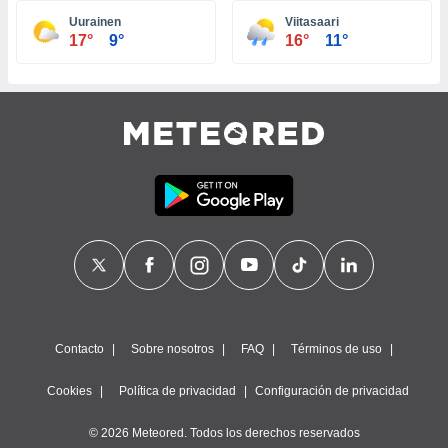
ste abono
Uurainen
Viitasaari
 botón
17°
9°
16°
11°
.
nto,
cios
kies,
ores únicos
as similares
nar,
rocesar
onales como
 este sitio
recciones IP
ficadores de
 posible
s
Contacto
Sobre nosotros
FAQ
Términos de uso
 traten tus
nales en
Cookies
Política de privacidad
Configuración de privacidad
 interés
go a lo que
© 2026 Meteored. Todos los derechos reservados
nerte. Para