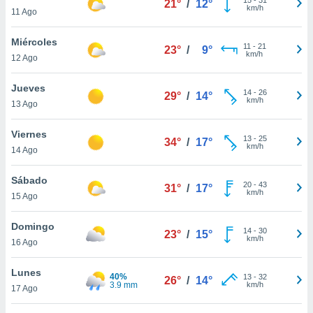
21°
/
12°
ublicidad y
km/h
11 Ago
do en
Miércoles
 mismo.
11
-
21
23°
/
9°
km/h
sultar más
12 Ago
 en nuestra
 Cookies
y
Jueves
14
-
26
29°
/
14°
ualquier
km/h
13 Ago
ento
Viernes
 botón
13
-
25
34°
/
17°
km/h
14 Ago
ación de
kies
 disponible
Sábado
20
-
43
31°
/
17°
e nuestra
km/h
15 Ago
.
Domingo
IVAMENTE,
14
-
30
23°
/
15°
km/h
16 Ago
as
Lunes
40%
13
-
32
26°
/
14°
 a cookies
3.9 mm
km/h
17 Ago
 no aceptar