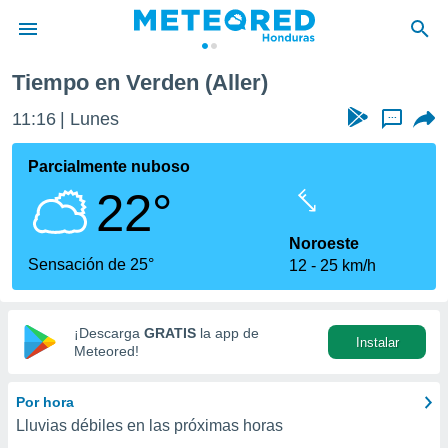
Tiempo en Verden (Aller)
privacidad
11:16
Lunes
...
o de
n) ha sido
Parcialmente nuboso
or
22°
es para
ue la
 que se
Noroeste
e calidad.
Sensación de 25°
12
25 km/h
eder a este
ediante las
opciones:
¡Descarga
GRATIS
la app de
Instalar
ookies y
Meteored!
e forma
Por hora
d digital
Lluvias débiles en las próximas horas
ada, basada