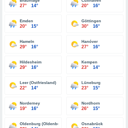
Braunlage
Cuxhaven
27°
14°
20°
16°
Emden
Göttingen
20°
15°
30°
16°
Hameln
Hanóver
29°
16°
27°
16°
Hildesheim
Kempen
29°
16°
23°
14°
Leer (Ostfriesland)
Lüneburg
22°
14°
23°
15°
Norderney
Nordhorn
19°
16°
26°
15°
Oldenburg (Oldenburg)
Osnabrück