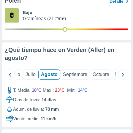
Polen
ados con el
Detalle
 seleccionar
o.
Bajo
Gramíneas (21 #/m³)
calización
precisa e
ión mediante
, publicidad
¿Qué tiempo hace en Verden (Aller) en
dos,
agosto
?
 publicidad
,
ón de
yo
Junio
Julio
Agosto
Septiembre
Octubre
Noviemb
 desarrollo
s.
T. Media:
18°C
Max.:
23°C
Min:
14°C
tros 1199
ios
Días de lluvia:
14
días
Acum. de lluvia:
78 mm
Viento medio:
11 km/h