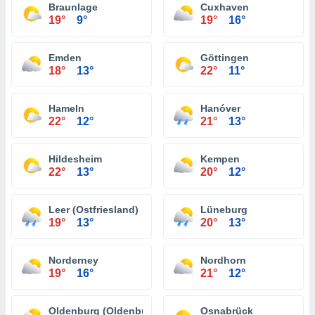
Braunlage
Cuxhaven
19°
9°
19°
16°
Emden
Göttingen
18°
13°
22°
11°
Hameln
Hanóver
22°
12°
21°
13°
Hildesheim
Kempen
22°
13°
20°
12°
Leer (Ostfriesland)
Lüneburg
19°
13°
20°
13°
Norderney
Nordhorn
19°
16°
21°
12°
Oldenburg (Oldenburg)
Osnabrück