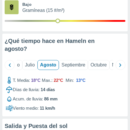
ados con el
Bajo
 seleccionar
Gramíneas (15 #/m³)
o.
calización
precisa e
ión mediante
¿Qué tiempo hace en Hameln en
, publicidad
agosto
?
dos,
 publicidad
,
yo
Junio
Julio
Agosto
Septiembre
Octubre
Noviemb
ón de
 desarrollo
T. Media:
18°C
Max.:
22°C
Min:
13°C
s.
Días de lluvia:
14
días
tros 1199
ios
Acum. de lluvia:
86 mm
Viento medio:
11 km/h
Salida y Puesta del sol