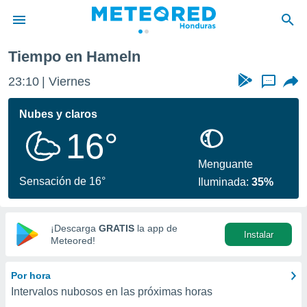
Tiempo en Hameln
privacidad
23:10
Viernes
...
o de
n) ha sido
Nubes y claros
or
16°
es para
ue la
 que se
Menguante
e calidad.
Sensación de 16°
Iluminada:
35%
eder a este
ediante las
opciones:
¡Descarga
GRATIS
la app de
Instalar
ookies y
Meteored!
e forma
Por hora
d digital
Intervalos nubosos en las próximas horas
ada, basada