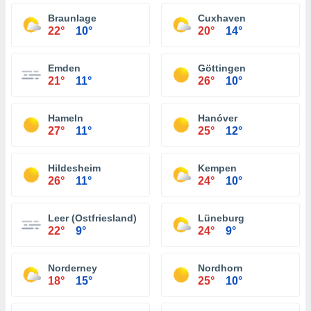
Braunlage
Cuxhaven
22°
10°
20°
14°
Emden
Göttingen
21°
11°
26°
10°
Hameln
Hanóver
27°
11°
25°
12°
Hildesheim
Kempen
26°
11°
24°
10°
Leer (Ostfriesland)
Lüneburg
22°
9°
24°
9°
Norderney
Nordhorn
18°
15°
25°
10°