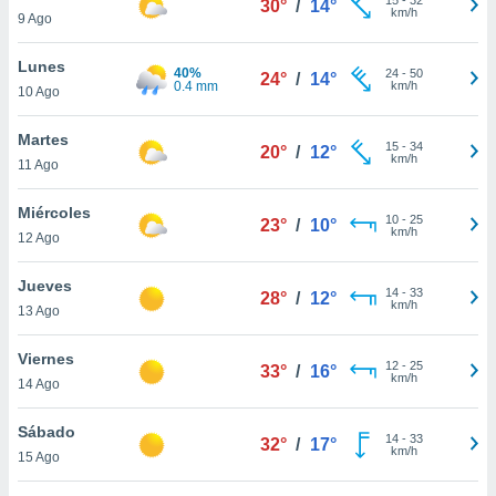
30°
/
14°
ublicidad y
km/h
9 Ago
do en
Lunes
 mismo.
40%
24
-
50
24°
/
14°
0.4 mm
km/h
sultar más
10 Ago
 en nuestra
 Cookies
y
Martes
15
-
34
20°
/
12°
ualquier
km/h
11 Ago
ento
Miércoles
 botón
10
-
25
23°
/
10°
km/h
12 Ago
ación de
kies
 disponible
Jueves
14
-
33
28°
/
12°
e nuestra
km/h
13 Ago
.
Viernes
IVAMENTE,
12
-
25
33°
/
16°
km/h
14 Ago
as
Sábado
14
-
33
32°
/
17°
 a cookies
km/h
15 Ago
 no aceptar