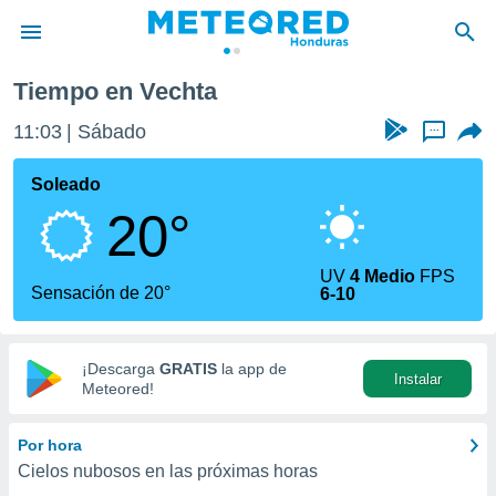
Tiempo en Vechta
privacidad
11:03
Sábado
...
o de
n) ha sido
Soleado
or
20°
es para
ue la
 que se
UV
4 Medio
FPS
e calidad.
Sensación de 20°
6-10
eder a este
ediante las
opciones:
¡Descarga
GRATIS
la app de
Instalar
ookies y
Meteored!
e forma
Por hora
d digital
Cielos nubosos en las próximas horas
ada, basada