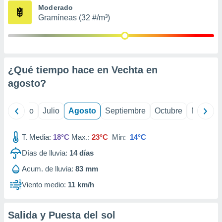
ados con el
Moderado
 seleccionar
Gramíneas (32 #/m³)
o.
calización
precisa e
ión mediante
¿Qué tiempo hace en Vechta en
, publicidad
agosto
?
dos,
 publicidad
,
yo
Junio
Julio
Agosto
Septiembre
Octubre
Noviemb
ón de
 desarrollo
T. Media:
18°C
Max.:
23°C
Min:
14°C
s.
Días de lluvia:
14
días
tros 1199
ios
Acum. de lluvia:
83 mm
Viento medio:
11 km/h
Salida y Puesta del sol