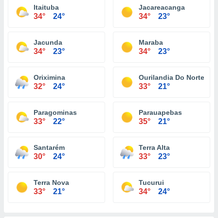
Itaituba
Jacareacanga
34°
24°
34°
23°
Jacunda
Maraba
34°
23°
34°
23°
Oriximina
Ourilandia Do Norte
32°
24°
33°
21°
Paragominas
Parauapebas
33°
22°
35°
21°
Santarém
Terra Alta
30°
24°
33°
23°
Terra Nova
Tucurui
33°
21°
34°
24°