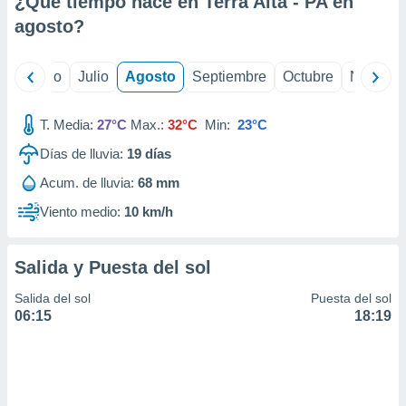
¿Qué tiempo hace en Terra Alta - PA en
ados con el
 seleccionar
agosto
?
o.
calización
yo
Junio
Julio
Agosto
Septiembre
Octubre
Noviemb
precisa e
ión mediante
T. Media:
27°C
Max.:
32°C
Min:
23°C
, publicidad
Días de lluvia:
19
días
dos,
Acum. de lluvia:
68 mm
 publicidad
,
Viento medio:
10 km/h
ón de
 desarrollo
s.
Salida y Puesta del sol
tros 1199
Salida del sol
Puesta del sol
ios
06:15
18:19