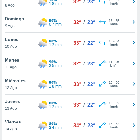
32°
/
23°
ublicidad y
1.8 mm
km/h
8 Ago
do en
Domingo
 mismo.
60%
16
-
35
32°
/
23°
0.7 mm
km/h
sultar más
9 Ago
 en nuestra
 Cookies
y
Lunes
80%
15
-
34
33°
/
22°
ualquier
1.3 mm
km/h
10 Ago
ento
Martes
 botón
90%
11
-
28
32°
/
23°
3.5 mm
km/h
11 Ago
ación de
kies
 disponible
Miércoles
90%
12
-
29
33°
/
22°
e nuestra
1.8 mm
km/h
12 Ago
.
Jueves
80%
IVAMENTE,
13
-
32
33°
/
22°
1.2 mm
km/h
13 Ago
as
Viernes
80%
13
-
32
34°
/
23°
 a cookies
2.4 mm
km/h
14 Ago
 no aceptar