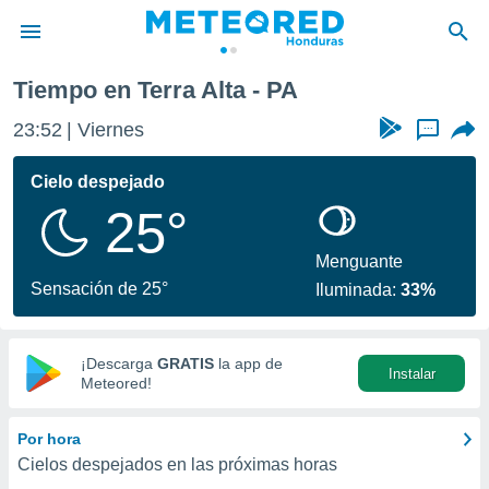
Tiempo en Terra Alta - PA
privacidad
23:52
Viernes
...
o de
n) ha sido
Cielo despejado
or
25°
es para
ue la
 que se
Menguante
e calidad.
Sensación de 25°
Iluminada:
33%
eder a este
ediante las
opciones:
¡Descarga
GRATIS
la app de
Instalar
ookies y
Meteored!
e forma
Por hora
d digital
Cielos despejados en las próximas horas
ada, basada