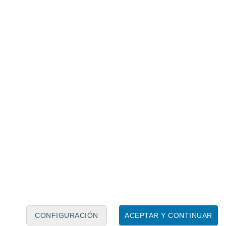
Calendario lunar
Lun
Mar
Mié
Jue
Vie
Sáb
Dom
7
8
9
10
11
12
13
14
15
16
17
18
19
20
CONFIGURACIÓN
ACEPTAR Y CONTINUAR