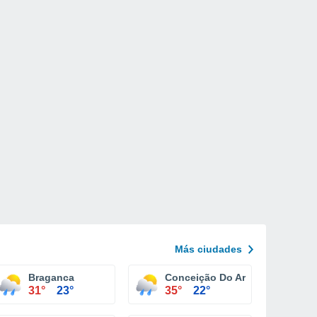
Más ciudades
Braganca
Conceição Do Araguaia
31°
23°
35°
22°