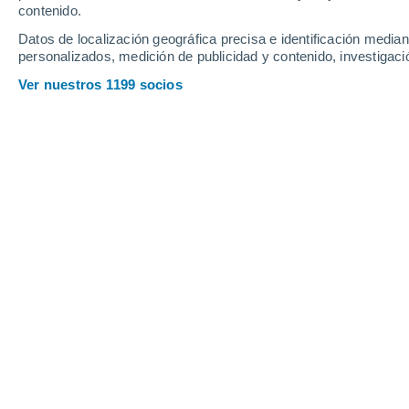
contenido.
16
-
34
km/h
19
-
39
km/h
15
16
-
34
km/h
Datos de localización geográfica precisa e identificación mediant
personalizados, medición de publicidad y contenido, investigació
Tiempo en Santarém - PA hoy
, 7 de a
Ver nuestros 1199 socios
Cielo despejado
27°
03:00
Sensación T.
31°
Nubes y claros
27°
04:00
Sensación T.
30°
Parcialmente nu
27°
05:00
Sensación T.
30°
Parcialmente nu
27°
06:00
Sensación T.
30°
Lluvia débil
30%
27°
08:00
0.2 mm
Sensación T.
30°