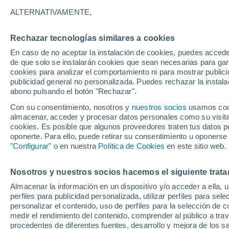
27°
ALTERNATIVAMENTE,
Rechazar tecnologías similares a cookies
Menguant
En caso de no aceptar la instalación de cookies, puedes accede
Iluminada
Sensación de 31°
de que solo se instalarán cookies que sean necesarias para garan
cookies para analizar el comportamiento ni para mostrar publici
publicidad general no personalizada. Puedes rechazar la instala
abono pulsando el botón "Rechazar".
Tiempo 1 - 7 días
Mapa de nubosidad
Radar de llu
Con su consentimiento, nosotros y
nuestros socios
usamos cooki
almacenar, acceder y procesar datos personales como su visita e
cookies. Es posible que algunos proveedores traten tus datos pe
oponerte. Para ello, puede retirar su consentimiento u oponerse
Mañana
Domingo
Hoy
"Configurar"
o en nuestra
Política de Cookies
en este sitio web.
8 Ago
9 Ago
7 Ago
Nosotros y nuestros socios hacemos el siguiente trata
Almacenar la información en un dispositivo y/o acceder a ella, 
40%
50%
90%
perfiles para publicidad personalizada, utilizar perfiles para sele
0.3 mm
0.9 mm
1.3 mm
personalizar el contenido, uso de perfiles para la selección de c
31°
/
26°
31°
/
26°
31°
/
25°
medir el rendimiento del contenido, comprender al público a tra
procedentes de diferentes fuentes, desarrollo y mejora de los se