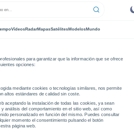
iempo
Vídeos
Radar
Mapas
Satélites
Modelos
Mundo
rofesionales para garantizar que la información que se ofrece
guientes opciones:
ecogida mediante cookies o tecnologías similares, nos permite
on altos estándares de calidad sin coste.
PA
eb aceptando la instalación de todas las cookies, ya sean
 y análisis del comportamiento en el sitio web, así como
...
ntenido personalizado en función del mismo. Puedes consultar
alquier momento el consentimiento pulsando el botón
Por hora
uestra página web.
Lluvias débiles en las próximas
horas