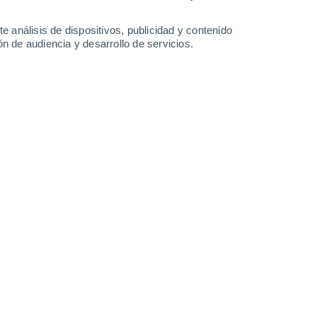
-
34
km/h
14
-
30
km/h
19
-
36
km/h
17
-
37
km/h
e análisis de dispositivos, publicidad y contenido
n de audiencia y desarrollo de servicios.
gosto
Este
0 Bajo
12
-
20 km/h
FPS:
no
Este
0 Bajo
12
-
21 km/h
FPS:
no
boso
Noreste
0 Bajo
12
-
21 km/h
FPS:
no
boso
Noreste
0 Bajo
12
-
21 km/h
FPS:
no
Noreste
1 Bajo
14
-
27 km/h
FPS:
no