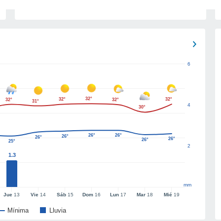
6
32°
32°
32°
32°
32°
31°
4
30°
26°
26°
26°
26°
26°
26°
25°
2
1.3
mm
Jue
13
Vie
14
Sáb
15
Dom
16
Lun
17
Mar
18
Mié
19
Mínima
Lluvia