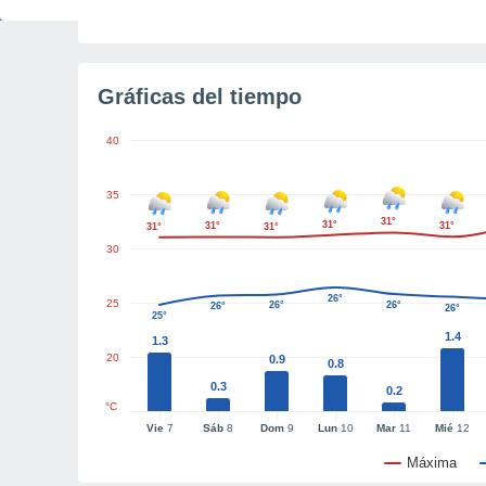
Tiempo para el amanecer
3h 45m
Gráficas del tiempo
40
35
31°
31°
31°
31°
31°
31°
30
26°
25
26°
26°
26°
26°
25°
1.4
1.3
20
0.9
0.8
0.3
0.2
°C
Vie
7
Sáb
8
Dom
9
Lun
10
Mar
11
Mié
12
Máxima