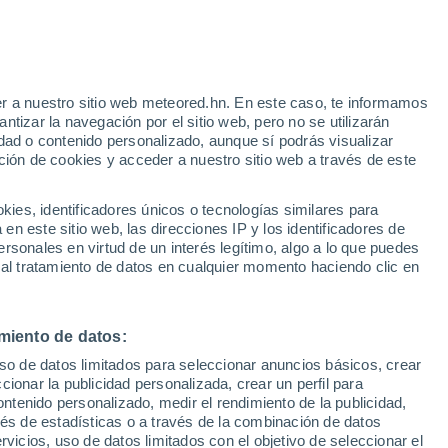
e
r a nuestro sitio web meteored.hn. En este caso, te informamos
:
33%
tizar la navegación por el sitio web, pero no se utilizarán
dad o contenido personalizado, aunque sí podrás visualizar
ción de cookies y acceder a nuestro sitio web a través de este
via
Satélites
Modelos
es, identificadores únicos o tecnologías similares para
n este sitio web, las direcciones IP y los identificadores de
rsonales en virtud de un interés legítimo, algo a lo que puedes
 al tratamiento de datos en cualquier momento haciendo clic en
Lunes
Martes
Miércoles
Jueves
10 Ago
11 Ago
12 Ago
13 Ago
miento de datos:
uso de datos limitados para seleccionar anuncios básicos, crear
50%
30%
70%
60%
ccionar la publicidad personalizada, crear un perfil para
0.8 mm
0.2 mm
1.4 mm
1.3 mm
ontenido personalizado, medir el rendimiento de la publicidad,
31°
/
26°
31°
/
26°
31°
/
26°
32°
/
25°
vés de estadísticas o a través de la combinación de datos
rvicios, uso de datos limitados con el objetivo de seleccionar el