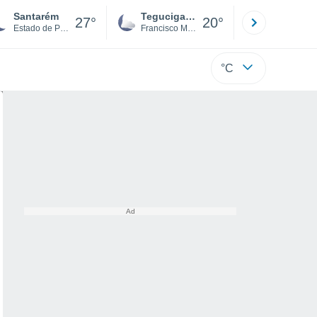
Santarém
Tegucigalpa
San Pedr
27°
20°
Estado de Pará
Francisco Morazán
Cortés
°C