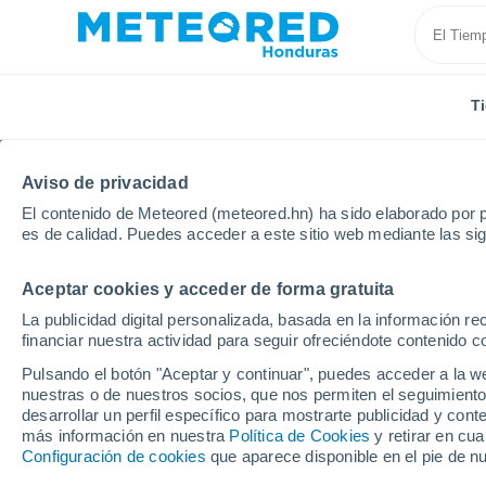
T
Aviso de privacidad
El contenido de Meteored (meteored.hn) ha sido elaborado por p
es de calidad. Puedes acceder a este sitio web mediante las si
Aceptar cookies y acceder de forma gratuita
Inicio
Brasil
Estado de Pará
Santarém
La publicidad digital personalizada, basada en la información r
financiar nuestra actividad para seguir ofreciéndote contenido c
Tiempo en Santarém - 
Pulsando el botón "Aceptar y continuar", puedes acceder a la w
nuestras o de nuestros socios, que nos permiten el seguimiento
02:37
Viernes
desarrollar un perfil específico para mostrarte publicidad y co
más información en nuestra
Política de Cookies
y retirar en cu
Configuración de cookies
que aparece disponible en el pie de n
Cielo despejado