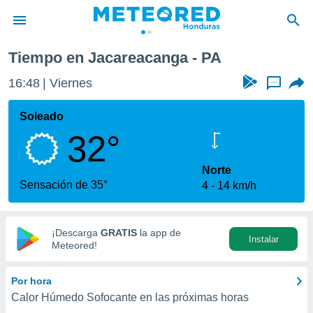
Tiempo en Jacareacanga - PA
privacidad
16:48
Viernes
...
o de
n) ha sido
Soleado
or
32°
es para
ue la
 que se
Norte
e calidad.
Sensación de 35°
4
14 km/h
eder a este
ediante las
opciones:
¡Descarga
GRATIS
la app de
Instalar
ookies y
Meteored!
e forma
Por hora
d digital
Calor Húmedo Sofocante en las próximas horas
ada, basada