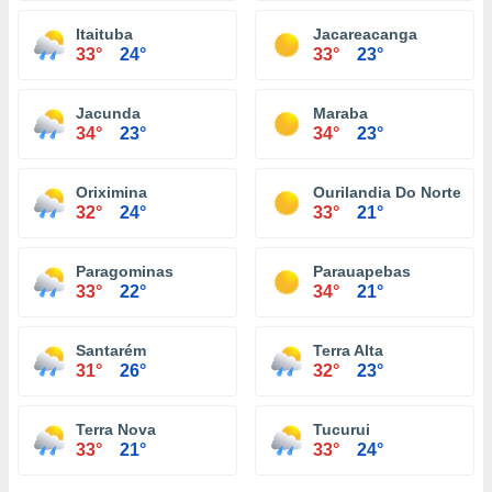
Itaituba
Jacareacanga
33°
24°
33°
23°
Jacunda
Maraba
34°
23°
34°
23°
Oriximina
Ourilandia Do Norte
32°
24°
33°
21°
Paragominas
Parauapebas
33°
22°
34°
21°
Santarém
Terra Alta
31°
26°
32°
23°
Terra Nova
Tucurui
33°
21°
33°
24°