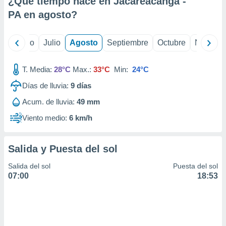
¿Qué tiempo hace en Jacareacanga -
ados con el
 seleccionar
PA en
agosto
?
o.
calización
yo
Junio
Julio
Agosto
Septiembre
Octubre
Noviemb
precisa e
ión mediante
T. Media:
28°C
Max.:
33°C
Min:
24°C
, publicidad
Días de lluvia:
9
días
dos,
Acum. de lluvia:
49 mm
 publicidad
,
Viento medio:
6 km/h
ón de
 desarrollo
s.
Salida y Puesta del sol
tros 1199
Salida del sol
Puesta del sol
ios
07:00
18:53