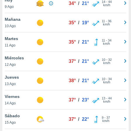
ublicidad y
14
-
44
34°
/
21°
km/h
9 Ago
do en
 mismo.
Mañana
11
-
36
35°
/
19°
sultar más
km/h
10 Ago
 en nuestra
 Cookies
y
Martes
11
-
34
ualquier
35°
/
21°
km/h
11 Ago
ento
 botón
Miércoles
10
-
32
37°
/
21°
ación de
km/h
12 Ago
kies
 disponible
Jueves
10
-
34
e nuestra
38°
/
21°
km/h
13 Ago
.
Viernes
IVAMENTE,
13
-
44
37°
/
23°
km/h
14 Ago
as
Sábado
9
-
37
37°
/
22°
 a cookies
km/h
15 Ago
 no aceptar