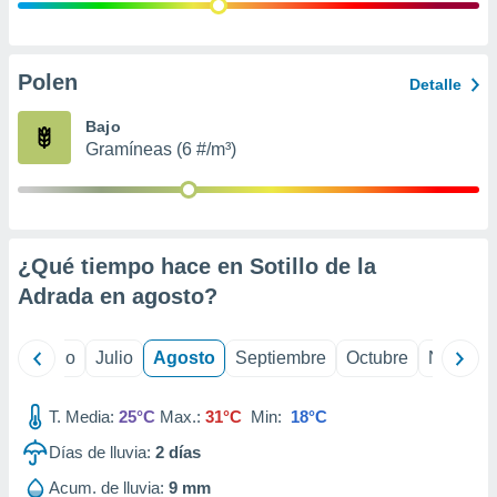
ados con el
 seleccionar
o.
calización
Polen
Detalle
precisa e
ión mediante
Bajo
Gramíneas (6 #/m³)
, publicidad
dos,
 publicidad
,
¿Qué tiempo hace en Sotillo de la
ón de
 desarrollo
Adrada en
agosto
?
s.
tros 1199
yo
Junio
Julio
Agosto
Septiembre
Octubre
Noviemb
ios
T. Media:
25°C
Max.:
31°C
Min:
18°C
Días de lluvia:
2
días
Acum. de lluvia:
9 mm