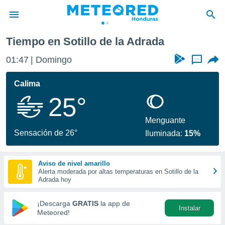
 de la Adrada
Tiempo en Sotillo de la Adrada
privacidad
01:47
Domingo
...
o de
n) ha sido
Calima
or
25°
es para
ue la
 que se
Menguante
e calidad.
Sensación de 26°
Iluminada:
15%
eder a este
ediante las
opciones:
Aviso de nivel amarillo
Alerta moderada por altas temperaturas en Sotillo de la
ookies y
Adrada hoy
e forma
¡Descarga
GRATIS
la app de
Instalar
d digital
Meteored!
ada, basada