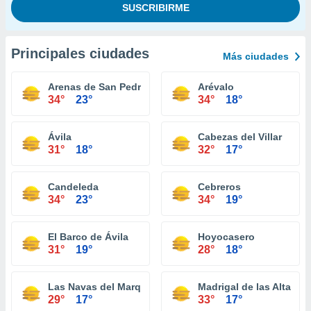
Principales ciudades
Más ciudades
Arenas de San Pedro
Arévalo
34°
23°
34°
18°
Ávila
Cabezas del Villar
31°
18°
32°
17°
Candeleda
Cebreros
34°
23°
34°
19°
El Barco de Ávila
Hoyocasero
31°
19°
28°
18°
Las Navas del Marqués
Madrigal de las Altas To
29°
17°
33°
17°