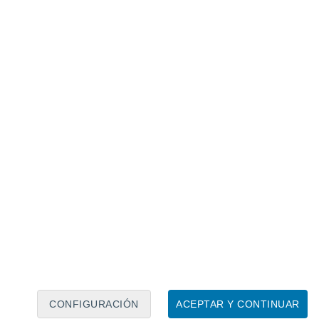
Calendario lunar
Lun
Mar
Mié
Jue
Vie
Sáb
Dom
6
7
8
9
10
11
12
13
14
15
16
17
18
19
CONFIGURACIÓN
ACEPTAR Y CONTINUAR
6