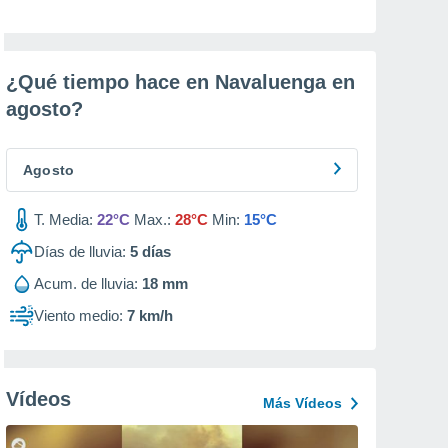
¿Qué tiempo hace en Navaluenga en
agosto
?
Agosto
T. Media:
22°C
Max.:
28°C
Min:
15°C
Días de lluvia:
5
días
Acum. de lluvia:
18 mm
Viento medio:
7 km/h
Vídeos
Más Vídeos