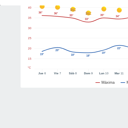
40
36°
36°
35°
35°
34°
35
33°
30
25
20
22°
20°
19°
19°
18°
18°
15
°C
Jue
6
Vie
7
Sáb
8
Dom
9
Lun
10
Mar
11
Máxima