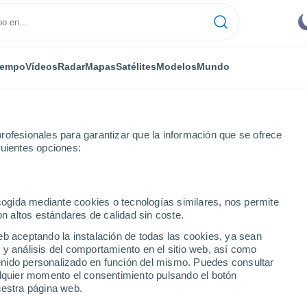
iempo
Vídeos
Radar
Mapas
Satélites
Modelos
Mundo
rofesionales para garantizar que la información que se ofrece
guientes opciones:
Navaluenga
ecogida mediante cookies o tecnologías similares, nos permite
on altos estándares de calidad sin coste.
eb aceptando la instalación de todas las cookies, ya sean
 y análisis del comportamiento en el sitio web, así como
...
ntenido personalizado en función del mismo. Puedes consultar
alquier momento el consentimiento pulsando el botón
Por hora
uestra página web.
Cielos despejados en las
próximas horas