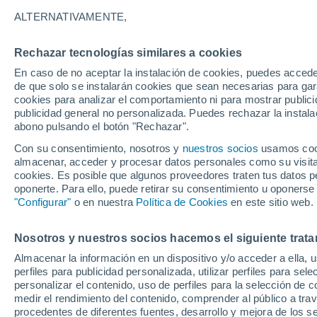
21°
ALTERNATIVAMENTE,
Rechazar tecnologías similares a cookies
Menguant
En caso de no aceptar la instalación de cookies, puedes accede
Iluminada
Sensación de 21°
de que solo se instalarán cookies que sean necesarias para garan
cookies para analizar el comportamiento ni para mostrar publici
publicidad general no personalizada. Puedes rechazar la instala
abono pulsando el botón "Rechazar".
Tiempo 1 - 7 días
Mapa de temperatura
Radar de ll
Con su consentimiento, nosotros y
nuestros socios
usamos cooki
almacenar, acceder y procesar datos personales como su visita e
cookies. Es posible que algunos proveedores traten tus datos pe
oponerte. Para ello, puede retirar su consentimiento u oponerse
Mañana
Sábado
D
Hoy
"Configurar"
o en nuestra
Política de Cookies
en este sitio web.
7 Ago
8 Ago
6 Ago
Nosotros y nuestros socios hacemos el siguiente trata
Almacenar la información en un dispositivo y/o acceder a ella, 
perfiles para publicidad personalizada, utilizar perfiles para sele
personalizar el contenido, uso de perfiles para la selección de c
36°
/
20°
35°
/
18°
36°
/
19°
medir el rendimiento del contenido, comprender al público a tra
procedentes de diferentes fuentes, desarrollo y mejora de los se