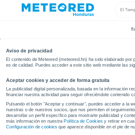
T
Aviso de privacidad
El contenido de Meteored (meteored.hn) ha sido elaborado por p
es de calidad. Puedes acceder a este sitio web mediante las si
Aceptar cookies y acceder de forma gratuita
Inicio
España
Castilla y León
Provincia de Ávila
La publicidad digital personalizada, basada en la información r
financiar nuestra actividad para seguir ofreciéndote contenido c
Tiempo en Navaluenga
Pulsando el botón "Aceptar y continuar", puedes acceder a la w
nuestras o de nuestros socios, que nos permiten el seguimiento
04:33
Jueves
desarrollar un perfil específico para mostrarte publicidad y co
más información en nuestra
Política de Cookies
y retirar en cu
Configuración de cookies
que aparece disponible en el pie de n
Cielo despejado