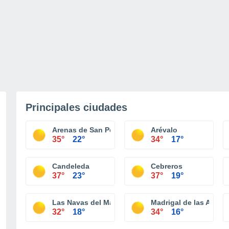
Principales ciudades
Arenas de San Pedro
Arévalo
35°
22°
34°
17°
Candeleda
Cebreros
37°
23°
37°
19°
Las Navas del Marqués
Madrigal de las Altas 
32°
18°
34°
16°