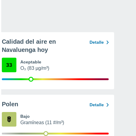
Calidad del aire en
Detalle
Navaluenga hoy
Aceptable
33
O₃ (83 µg/m³)
Polen
Detalle
Bajo
Gramíneas (11 #/m³)