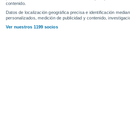
contenido.
15
-
49
km/h
14
-
48
km/h
16
6
-
29
km/h
Datos de localización geográfica precisa e identificación mediant
personalizados, medición de publicidad y contenido, investigació
Tiempo en Navaluenga hoy
, 6 de ago
Ver nuestros 1199 socios
Cielo despejado
21°
05:00
Sensación T.
21°
Cielo despejado
20°
06:00
Sensación T.
20°
Soleado
20°
08:00
Sensación T.
20°
Soleado
30°
11:00
Sensación T.
29°
Soleado
34°
14:00
Sensación T.
32°