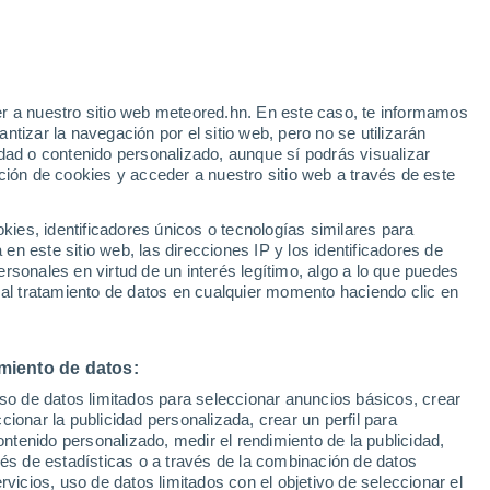
Aviso de nivel amarillo
Alerta moderada por altas
temperaturas en Navaluenga hoy
e
r a nuestro sitio web meteored.hn. En este caso, te informamos
:
46%
tizar la navegación por el sitio web, pero no se utilizarán
dad o contenido personalizado, aunque sí podrás visualizar
ción de cookies y acceder a nuestro sitio web a través de este
uvia
Satélites
Modelos
es, identificadores únicos o tecnologías similares para
n este sitio web, las direcciones IP y los identificadores de
rsonales en virtud de un interés legítimo, algo a lo que puedes
 al tratamiento de datos en cualquier momento haciendo clic en
omingo
Lunes
Martes
Miércoles
9 Ago
10 Ago
11 Ago
12 Ago
miento de datos:
uso de datos limitados para seleccionar anuncios básicos, crear
ccionar la publicidad personalizada, crear un perfil para
ontenido personalizado, medir el rendimiento de la publicidad,
33°
/
18°
35°
/
19°
34°
/
22°
36°
/
20°
vés de estadísticas o a través de la combinación de datos
rvicios, uso de datos limitados con el objetivo de seleccionar el