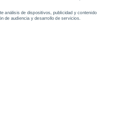
-
54
km/h
13
-
45
km/h
13
-
46
km/h
10
-
40
km/h
e análisis de dispositivos, publicidad y contenido
n de audiencia y desarrollo de servicios.
sto
Noroeste
0 Bajo
3
-
14 km/h
FPS:
no
Noroeste
0 Bajo
3
-
13 km/h
FPS:
no
Noroeste
0 Bajo
3
-
11 km/h
FPS:
no
Noreste
3 Medio
0
-
12 km/h
FPS:
6-10
Sur
9 ¡Muy Alto!
6
-
26 km/h
FPS:
25-50