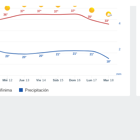
37°
37°
37°
37°
36°
35°
33°
4
2
21°
21°
21°
20°
20°
20°
18°
mm
Mié
12
Jue
13
Vie
14
Sáb
15
Dom
16
Lun
17
Mar
18
Mínima
Precipitación