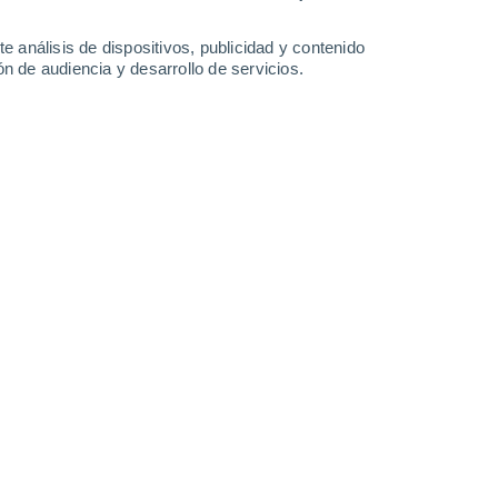
-
29
km/h
6
-
30
km/h
9
-
33
km/h
12
-
39
km/h
e análisis de dispositivos, publicidad y contenido
n de audiencia y desarrollo de servicios.
de agosto
Suroeste
5 Medio
13
-
40 km/h
FPS:
6-10
Suroeste
3 Medio
12
-
39 km/h
FPS:
6-10
Suroeste
1 Bajo
12
-
38 km/h
FPS:
no
Suroeste
0 Bajo
10
-
34 km/h
FPS:
no
Suroeste
0 Bajo
4
-
31 km/h
FPS:
no