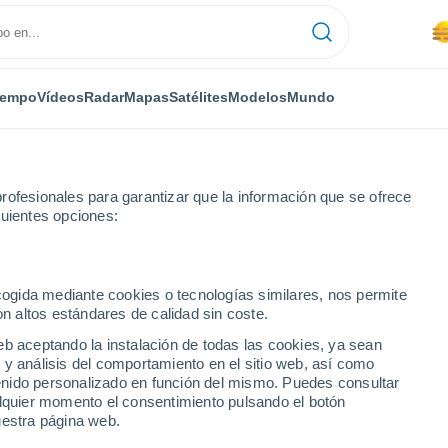
iempo
Vídeos
Radar
Mapas
Satélites
Modelos
Mundo
rofesionales para garantizar que la información que se ofrece
guientes opciones:
El Barco de Ávila
ecogida mediante cookies o tecnologías similares, nos permite
on altos estándares de calidad sin coste.
Ávila
eb aceptando la instalación de todas las cookies, ya sean
 y análisis del comportamiento en el sitio web, así como
...
ntenido personalizado en función del mismo. Puedes consultar
alquier momento el consentimiento pulsando el botón
Por hora
uestra página web.
Se espera calima en las
próximas horas