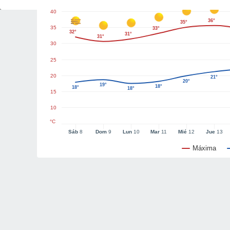
40
36°
35°
35
33°
32°
31°
31°
30
25
20
21°
20°
19°
18°
18°
18°
15
10
°C
Sáb
8
Dom
9
Lun
10
Mar
11
Mié
12
Jue
13
Máxima