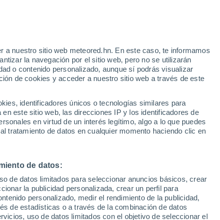
r a nuestro sitio web meteored.hn. En este caso, te informamos
/h
tizar la navegación por el sitio web, pero no se utilizarán
dad o contenido personalizado, aunque sí podrás visualizar
ción de cookies y acceder a nuestro sitio web a través de este
atélites
Modelos
es, identificadores únicos o tecnologías similares para
n este sitio web, las direcciones IP y los identificadores de
rsonales en virtud de un interés legítimo, algo a lo que puedes
 al tratamiento de datos en cualquier momento haciendo clic en
Martes
Miércoles
Jueves
Viernes
11 Ago
12 Ago
13 Ago
14 Ago
miento de datos:
uso de datos limitados para seleccionar anuncios básicos, crear
ccionar la publicidad personalizada, crear un perfil para
ontenido personalizado, medir el rendimiento de la publicidad,
33°
/
18°
35°
/
20°
36°
/
21°
34°
/
22°
vés de estadísticas o a través de la combinación de datos
rvicios, uso de datos limitados con el objetivo de seleccionar el