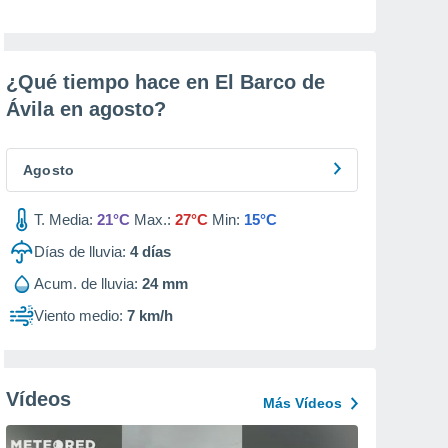
¿Qué tiempo hace en El Barco de
Ávila en
agosto
?
Agosto
T. Media:
21°C
Max.:
27°C
Min:
15°C
Días de lluvia:
4
días
Acum. de lluvia:
24 mm
Viento medio:
7 km/h
Vídeos
Más Vídeos