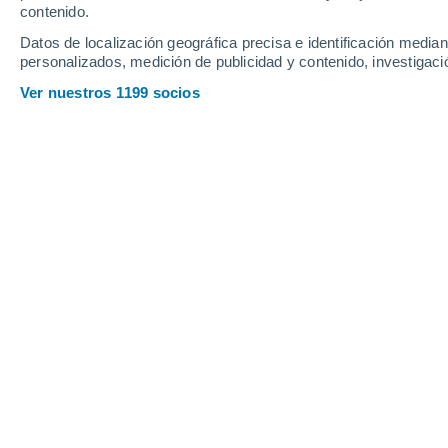
contenido.
12
-
37
km/h
9
-
31
km/h
7
13
-
40
km/h
Datos de localización geográfica precisa e identificación mediant
personalizados, medición de publicidad y contenido, investigació
Tiempo en El Barco de Ávila hoy
, 8 
Ver nuestros 1199 socios
Calima
31°
17:00
Sensación T.
29°
Calima
31°
18:00
Sensación T.
29°
Calima
30°
19:00
Sensación T.
28°
Calima
29°
20:00
Sensación T.
28°
Calima
28°
21:00
Sensación T.
27°