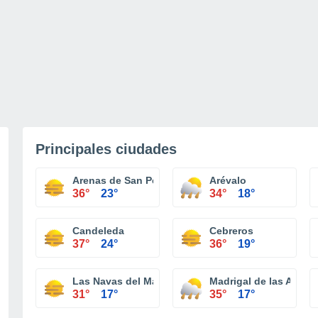
Principales ciudades
Arenas de San Pedro
Arévalo
36°
23°
34°
18°
Candeleda
Cebreros
37°
24°
36°
19°
Las Navas del Marqués
Madrigal de las Altas 
31°
17°
35°
17°