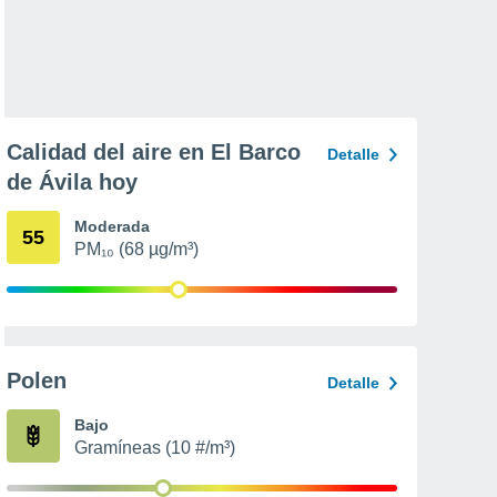
Calidad del aire en El Barco
Detalle
de Ávila hoy
Moderada
55
PM₁₀ (68 µg/m³)
Polen
Detalle
Bajo
Gramíneas (10 #/m³)