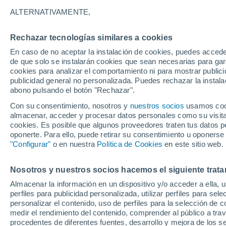
29°
ALTERNATIVAMENTE,
Rechazar tecnologías similares a cookies
Suroeste
En caso de no aceptar la instalación de cookies, puedes accede
Sensación de 28°
10
-
34 km
de que solo se instalarán cookies que sean necesarias para garan
cookies para analizar el comportamiento ni para mostrar publici
publicidad general no personalizada. Puedes rechazar la instala
abono pulsando el botón "Rechazar".
Tiempo 1 - 7 días
Mapa de lluvia
Radar de lluvia
S
Con su consentimiento, nosotros y
nuestros socios
usamos cooki
almacenar, acceder y procesar datos personales como su visita e
cookies. Es posible que algunos proveedores traten tus datos pe
oponerte. Para ello, puede retirar su consentimiento u oponerse
Mañana
Lunes
Hoy
"Configurar"
o en nuestra
Política de Cookies
en este sitio web.
9 Ago
10 Ago
8 Ago
Nosotros y nuestros socios hacemos el siguiente trata
Almacenar la información en un dispositivo y/o acceder a ella, 
perfiles para publicidad personalizada, utilizar perfiles para sele
personalizar el contenido, uso de perfiles para la selección de c
31°
/
19°
31°
/
18°
32°
/
18°
medir el rendimiento del contenido, comprender al público a tra
procedentes de diferentes fuentes, desarrollo y mejora de los se