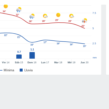
34°
7.5
32°
29°
28°
28°
28°
25°
5
22°
21°
17°
2.5
16°
16°
16°
15°
1.1
0.7
mm
Vie
14
Sáb
15
Dom
16
Lun
17
Mar
18
Mié
19
Jue
20
Mínima
Lluvia