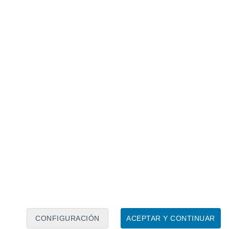
Calendario lunar
Lun
Mar
Mié
Jue
Vie
Sáb
Dom
8
9
10
11
12
13
14
15
16
17
18
19
20
21
CONFIGURACIÓN
ACEPTAR Y CONTINUAR
10