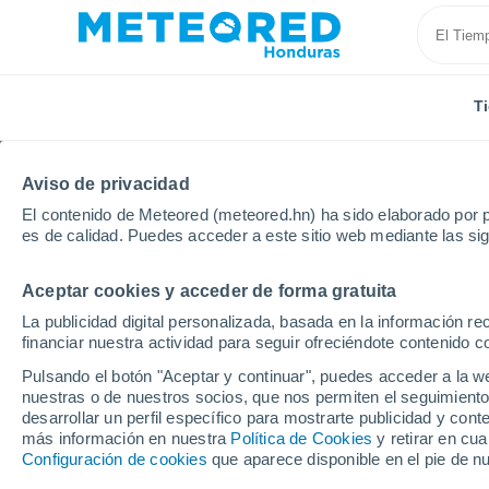
T
Aviso de privacidad
El contenido de Meteored (meteored.hn) ha sido elaborado por p
es de calidad. Puedes acceder a este sitio web mediante las si
Aceptar cookies y acceder de forma gratuita
Inicio
España
Castilla y León
Provincia de Ávila
La publicidad digital personalizada, basada en la información r
financiar nuestra actividad para seguir ofreciéndote contenido c
Tiempo en El Barco de 
Pulsando el botón "Aceptar y continuar", puedes acceder a la w
nuestras o de nuestros socios, que nos permiten el seguimiento
20:19
Sábado
desarrollar un perfil específico para mostrarte publicidad y co
más información en nuestra
Política de Cookies
y retirar en cu
Configuración de cookies
que aparece disponible en el pie de n
Calima