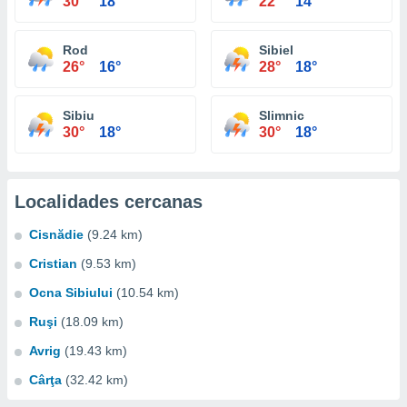
30°
18°
22°
14°
Rod
Sibiel
26°
16°
28°
18°
Sibiu
Slimnic
30°
18°
30°
18°
Localidades cercanas
Cisnădie
(9.24 km)
Cristian
(9.53 km)
Ocna Sibiului
(10.54 km)
Ruşi
(18.09 km)
Avrig
(19.43 km)
Cârţa
(32.42 km)