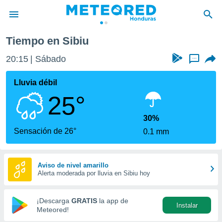
Tiempo en Sibiu
privacidad
20:15
Sábado
...
o de
n) ha sido
Lluvia débil
or
25°
es para
ue la
 que se
30%
e calidad.
Sensación de 26°
0.1 mm
eder a este
ediante las
opciones:
Aviso de nivel amarillo
Alerta moderada por lluvia en Sibiu hoy
ookies y
e forma
¡Descarga
GRATIS
la app de
Instalar
d digital
Meteored!
ada, basada