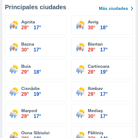
Principales ciudades
Más ciudades
Agnita
Avrig
29°
17°
30°
18°
Bazna
Biertan
30°
17°
29°
17°
Buia
Cartisoara
29°
18°
28°
19°
Cisnădie
Ilimbav
29°
19°
29°
17°
Marpod
Mediaş
29°
17°
30°
17°
Ocna Sibiului
Păltiniş