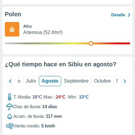
ados con el
 seleccionar
o.
Polen
Detalle
calización
Alto
precisa e
Artemisa (52 #/m³)
ión mediante
, publicidad
dos,
 publicidad
¿Qué tiempo hace en Sibiu en
agosto
?
,
ón de
 desarrollo
yo
Junio
Julio
Agosto
Septiembre
Octubre
Noviemb
s.
tros 1199
T. Media:
18°C
Max.:
24°C
Min:
13°C
ios
Días de lluvia:
14
días
Acum. de lluvia:
117 mm
Viento medio:
5 km/h