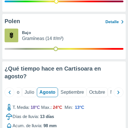
ados con el
 seleccionar
o.
calización
Polen
Detalle
precisa e
ión mediante
Bajo
Gramíneas (14 #/m³)
, publicidad
dos,
 publicidad
,
¿Qué tiempo hace en Cartisoara en
ón de
 desarrollo
agosto
?
s.
tros 1199
yo
Junio
Julio
Agosto
Septiembre
Octubre
Noviemb
ios
T. Media:
18°C
Max.:
24°C
Min:
13°C
Días de lluvia:
13
días
Acum. de lluvia:
98 mm