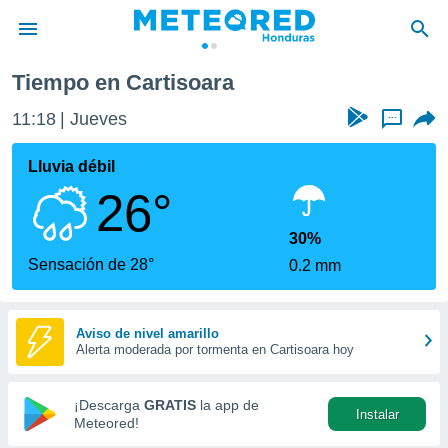
Tiempo en Cartisoara
privacidad
11:18
Jueves
...
o de
n) ha sido
Lluvia débil
or
26°
es para
ue la
 que se
30%
e calidad.
Sensación de 28°
0.2 mm
eder a este
ediante las
opciones:
Aviso de nivel amarillo
Alerta moderada por tormenta en Cartisoara hoy
ookies y
e forma
¡Descarga
GRATIS
la app de
Instalar
d digital
Meteored!
ada, basada