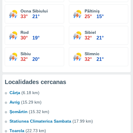
Ocna Sibiului
Păltiniş
33°
21°
25°
15°
Rod
Sibiel
30°
19°
32°
21°
Sibiu
Slimnic
32°
20°
32°
21°
Localidades cercanas
Cârţa
(6.18 km)
Avrig
(15.29 km)
Şomărtin
(15.32 km)
Statiunea Climaterica Sambata
(17.99 km)
Toarcla
(22.73 km)