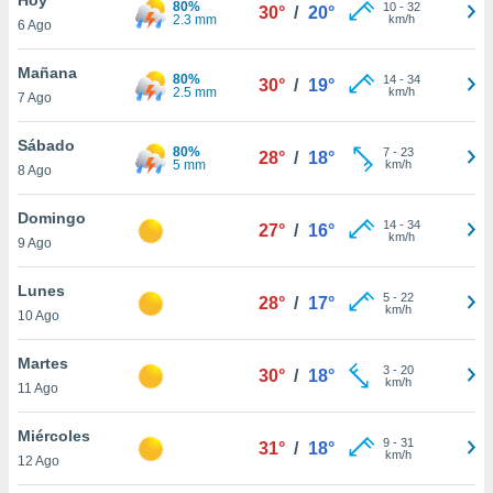
80%
ublicidad y
10
-
32
30°
/
20°
2.3 mm
km/h
6 Ago
do en
 mismo.
Mañana
80%
14
-
34
30°
/
19°
sultar más
2.5 mm
km/h
7 Ago
 en nuestra
 Cookies
y
Sábado
80%
7
-
23
ualquier
28°
/
18°
5 mm
km/h
8 Ago
ento
 botón
Domingo
14
-
34
27°
/
16°
ación de
km/h
9 Ago
kies
 disponible
Lunes
5
-
22
e nuestra
28°
/
17°
km/h
10 Ago
.
Martes
IVAMENTE,
3
-
20
30°
/
18°
km/h
11 Ago
as
Miércoles
9
-
31
31°
/
18°
 a cookies
km/h
12 Ago
 no aceptar