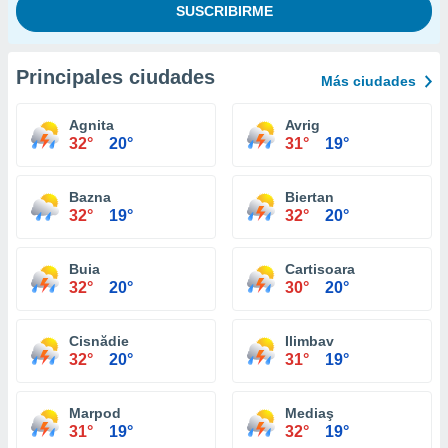
Principales ciudades
Más ciudades
Agnita
Avrig
32°
20°
31°
19°
Bazna
Biertan
32°
19°
32°
20°
Buia
Cartisoara
32°
20°
30°
20°
Cisnădie
Ilimbav
32°
20°
31°
19°
Marpod
Mediaş
31°
19°
32°
19°