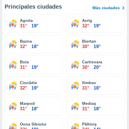
Principales ciudades
Más ciudades
Agnita
Avrig
31°
19°
32°
19°
Bazna
Biertan
32°
18°
30°
19°
Buia
Cartisoara
31°
19°
30°
20°
Cisnădie
Ilimbav
32°
19°
31°
18°
Marpod
Mediaş
31°
18°
31°
18°
Ocna Sibiului
Păltiniş