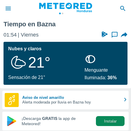
Tiempo en Bazna
privacidad
01:54
Viernes
...
o de
n) ha sido
Nubes y claros
or
21°
es para
ue la
 que se
Menguante
e calidad.
Sensación de 21°
Iluminada:
36%
eder a este
ediante las
opciones:
Aviso de nivel amarillo
Alerta moderada por lluvia en Bazna hoy
ookies y
e forma
¡Descarga
GRATIS
la app de
Instalar
d digital
Meteored!
ada, basada