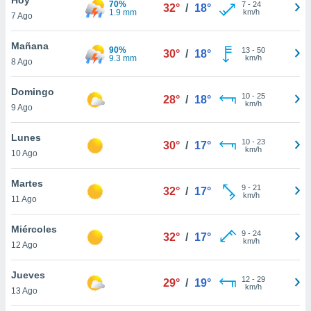
70%
ublicidad y
7
-
24
32°
/
18°
1.9 mm
km/h
7 Ago
do en
 mismo.
Mañana
90%
13
-
50
30°
/
18°
sultar más
9.3 mm
km/h
8 Ago
 en nuestra
 Cookies
y
Domingo
10
-
25
ualquier
28°
/
18°
km/h
9 Ago
ento
 botón
Lunes
10
-
23
30°
/
17°
ación de
km/h
10 Ago
kies
 disponible
Martes
9
-
21
e nuestra
32°
/
17°
km/h
11 Ago
.
Miércoles
IVAMENTE,
9
-
24
32°
/
17°
km/h
12 Ago
as
Jueves
12
-
29
29°
/
19°
 a cookies
km/h
13 Ago
 no aceptar