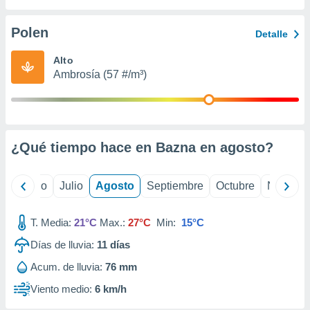
ados con el
 seleccionar
o.
Polen
Detalle
calización
Alto
precisa e
Ambrosía (57 #/m³)
ión mediante
, publicidad
dos,
 publicidad
¿Qué tiempo hace en Bazna en
agosto
?
,
ón de
 desarrollo
yo
Junio
Julio
Agosto
Septiembre
Octubre
Noviemb
s.
tros 1199
T. Media:
21°C
Max.:
27°C
Min:
15°C
ios
Días de lluvia:
11
días
Acum. de lluvia:
76 mm
Viento medio:
6 km/h