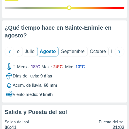
ados con el
 seleccionar
o.
calización
precisa e
¿Qué tiempo hace en Sainte-Enimie en
ión mediante
agosto
?
, publicidad
yo
Junio
Julio
Agosto
Septiembre
Octubre
Noviemb
dos,
 publicidad
,
T. Media:
18°C
Max.:
24°C
Min:
13°C
ón de
 desarrollo
Días de lluvia:
9
días
s.
Acum. de lluvia:
68 mm
tros 1199
Viento medio:
9 km/h
ios
Salida y Puesta del sol
Salida del sol
Puesta del sol
06:41
21:02