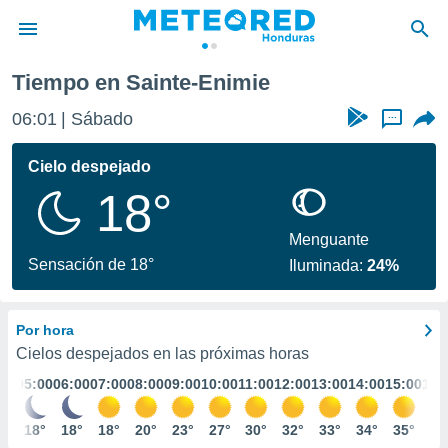
Tiempo en Sainte-Enimie
privacidad
06:01
Sábado
...
o de
n) ha sido
Cielo despejado
or
18°
es para
ue la
 que se
Menguante
e calidad.
Sensación de 18°
Iluminada:
24%
eder a este
ediante las
opciones:
Por hora
ookies y
Cielos despejados en las próximas horas
e forma
:00
05:00
06:00
07:00
08:00
09:00
10:00
11:00
12:00
13:00
14:00
15:00
16:
d digital
9°
18°
18°
18°
20°
23°
27°
30°
32°
33°
34°
35°
35
ada, basada