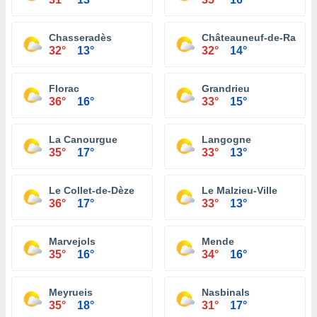
Chasseradès
Châteauneuf-de-Rando
32°
13°
32°
14°
Florac
Grandrieu
36°
16°
33°
15°
La Canourgue
Langogne
35°
17°
33°
13°
Le Collet-de-Dèze
Le Malzieu-Ville
36°
17°
33°
13°
Marvejols
Mende
35°
16°
34°
16°
Meyrueis
Nasbinals
35°
18°
31°
17°