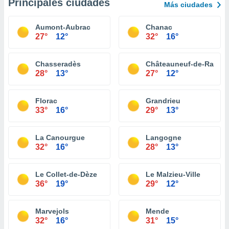
Principales ciudades
Más ciudades
Aumont-Aubrac
Chanac
27°
12°
32°
16°
Chasseradès
Châteauneuf-de-Rando
28°
13°
27°
12°
Florac
Grandrieu
33°
16°
29°
13°
La Canourgue
Langogne
32°
16°
28°
13°
Le Collet-de-Dèze
Le Malzieu-Ville
36°
19°
29°
12°
Marvejols
Mende
32°
16°
31°
15°