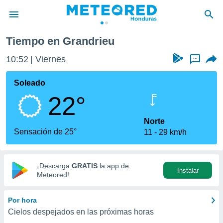
Tiempo en Grandrieu
privacidad
10:52
Viernes
...
o de
n) ha sido
Soleado
or
22°
es para
ue la
 que se
Norte
e calidad.
Sensación de 25°
11
29 km/h
eder a este
ediante las
opciones:
¡Descarga
GRATIS
la app de
Instalar
ookies y
Meteored!
e forma
Por hora
d digital
Cielos despejados en las próximas horas
ada, basada