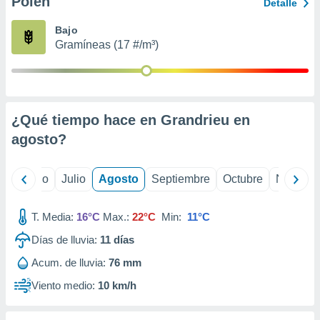
Polen
ados con el
Detalle
 seleccionar
o.
Bajo
Gramíneas (17 #/m³)
calización
precisa e
ión mediante
, publicidad
¿Qué tiempo hace en Grandrieu en
dos,
agosto
?
 publicidad
,
ón de
yo
Junio
Julio
Agosto
Septiembre
Octubre
Noviemb
 desarrollo
s.
T. Media:
16°C
Max.:
22°C
Min:
11°C
tros 1199
ios
Días de lluvia:
11
días
Acum. de lluvia:
76 mm
Viento medio:
10 km/h