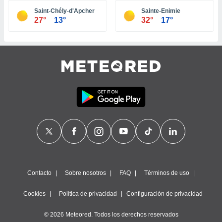
ste abono
Saint-Chély-d'Apcher
Sainte-Enimie
 botón
27°
13°
32°
17°
.
nto,
cios
kies,
ores únicos
as similares
nar,
rocesar
onales como
 este sitio
recciones IP
ficadores de
 posible
s
Contacto
Sobre nosotros
FAQ
Términos de uso
 traten tus
nales en
Cookies
Política de privacidad
Configuración de privacidad
 interés
go a lo que
© 2026 Meteored. Todos los derechos reservados
nerte. Para