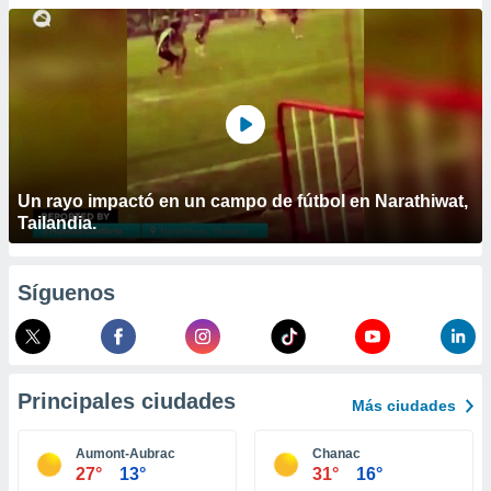
ublicidad y
do en
 mismo.
sultar más
 en nuestra
 Cookies
y
ualquier
ento
Un rayo impactó en un campo de fútbol en Narathiwat,
 botón
Tailandia.
ación de
kies
 disponible
Síguenos
e nuestra
.
IVAMENTE,
Principales ciudades
Más ciudades
as
 a cookies
Aumont-Aubrac
Chanac
27°
13°
31°
16°
 no aceptar