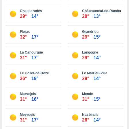
ón de
uedes
Chasseradès
Châteauneuf-de-Randon
uestro sitio
29°
14°
28°
13°
ed.hn. En
te
 de que
Florac
Grandrieu
talarán
32°
17°
29°
15°
e sean
para
a
La Canourgue
Langogne
por el sitio
31°
17°
29°
14°
o se
cookies para
Le Collet-de-Dèze
Le Malzieu-Ville
nto ni para
36°
19°
29°
14°
licidad o
Marvejols
Mende
ado, aunque
31°
16°
31°
15°
sualizar
general no
ada. Puedes
Meyrueis
Nasbinals
 instalación
31°
17°
26°
14°
y acceder a
io web a