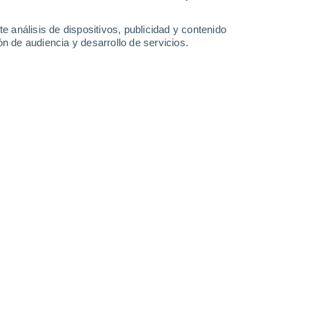
-
39
km/h
20
-
42
km/h
11
-
31
km/h
16
-
34
km/h
e análisis de dispositivos, publicidad y contenido
n de audiencia y desarrollo de servicios.
gosto
lo parcialmente nuboso
la mayor parte del día
. Esta mañana
la tarde en torno a los
29°C
.
Durante la noche
, las
el Noreste a lo largo del día, con una velocidad media de
18
Suroeste
0 Bajo
9
-
14 km/h
FPS:
no
Suroeste
0 Bajo
10
-
16 km/h
FPS:
no
Suroeste
2 Bajo
10
-
20 km/h
FPS:
no
Noroeste
10 ¡Muy Alto!
8
-
21 km/h
FPS:
25-50