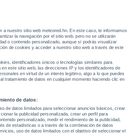
e
r a nuestro sitio web meteored.hn. En este caso, te informamos
:
43%
tizar la navegación por el sitio web, pero no se utilizarán
dad o contenido personalizado, aunque sí podrás visualizar
ción de cookies y acceder a nuestro sitio web a través de este
atélites
Modelos
es, identificadores únicos o tecnologías similares para
n este sitio web, las direcciones IP y los identificadores de
rsonales en virtud de un interés legítimo, algo a lo que puedes
 al tratamiento de datos en cualquier momento haciendo clic en
omingo
Lunes
Martes
Miércoles
9 Ago
10 Ago
11 Ago
12 Ago
miento de datos:
uso de datos limitados para seleccionar anuncios básicos, crear
90%
90%
90%
90%
ccionar la publicidad personalizada, crear un perfil para
2.2 mm
8.1 mm
13 mm
8.7 mm
ontenido personalizado, medir el rendimiento de la publicidad,
31°
/
24°
30°
/
24°
28°
/
24°
30°
/
24°
vés de estadísticas o a través de la combinación de datos
rvicios, uso de datos limitados con el objetivo de seleccionar el