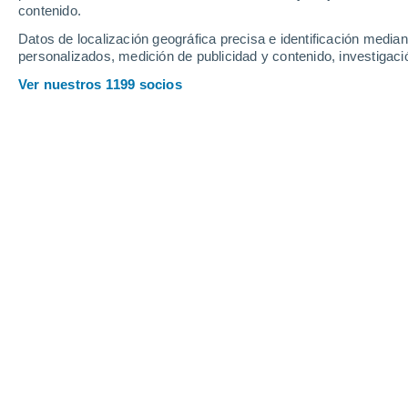
contenido.
15
-
31
km/h
20
-
41
km/h
18
18
-
34
km/h
Datos de localización geográfica precisa e identificación mediant
personalizados, medición de publicidad y contenido, investigació
Tiempo en Puerto Cortez hoy
, 6 de a
Ver nuestros 1199 socios
Tiempo en Puerto Cortez hoy
Hoy en Puerto Cortez tendremos lluvia débil con cie
las temperaturas estarán alrededor de los
27°C
y por 
temperaturas estarán cercanas a los
27°C
.
Vientos d
km/h
.
Calima
25°
05:00
Sensación T.
25°
Calima
25°
06:00
Sensación T.
25°
Calima
26°
08:00
Sensación T.
28°
Lluvia débil
40%
29°
11:00
0.5 mm
Sensación T.
33°