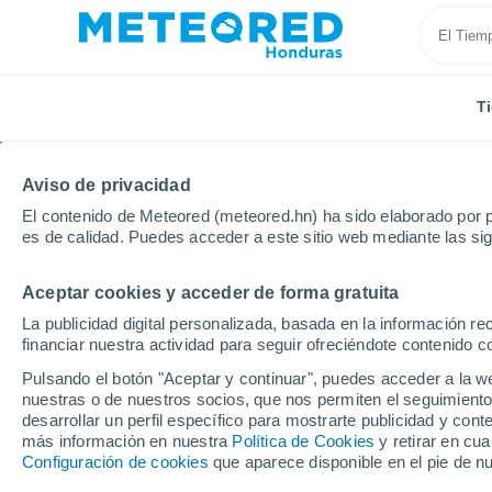
T
Aviso de privacidad
El contenido de Meteored (meteored.hn) ha sido elaborado por p
es de calidad. Puedes acceder a este sitio web mediante las si
Aceptar cookies y acceder de forma gratuita
Inicio
Departamento de Cortés
Puerto Cortez
La publicidad digital personalizada, basada en la información r
financiar nuestra actividad para seguir ofreciéndote contenido c
Tiempo en Puerto Cort
Pulsando el botón "Aceptar y continuar", puedes acceder a la w
nuestras o de nuestros socios, que nos permiten el seguimiento
05:03
Jueves
desarrollar un perfil específico para mostrarte publicidad y co
más información en nuestra
Política de Cookies
y retirar en cu
Configuración de cookies
que aparece disponible en el pie de n
Calima