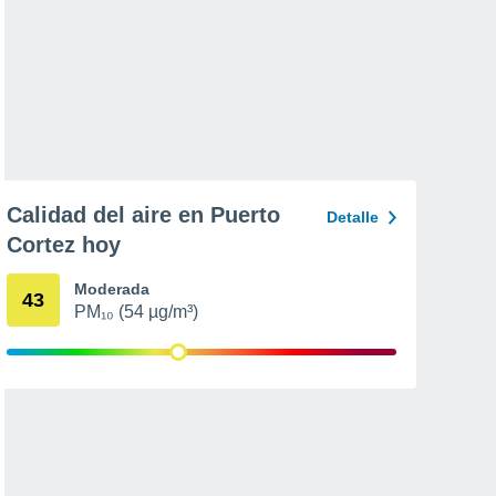
Calidad del aire en Puerto
Detalle
Cortez hoy
Moderada
43
PM₁₀ (54 µg/m³)