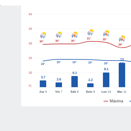
Gráficas del tiempo
40
35
31°
30°
30°
30°
30°
30
28°
25
13
25°
24°
24°
24°
24°
24°
8.1
20
6.1
3.7
2.6
2.2
°C
Jue
6
Vie
7
Sáb
8
Dom
9
Lun
10
Mar
11
Máxima