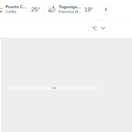
Puerto Cortez
Tegucigalpa
San Pedr
25°
19°
Cortés
Francisco Morazán
Cortés
°C