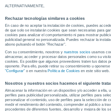
25°
ALTERNATIVAMENTE,
Rechazar tecnologías similares a cookies
Menguant
En caso de no aceptar la instalación de cookies, puedes accede
Iluminada
Sensación de 25°
de que solo se instalarán cookies que sean necesarias para garan
cookies para analizar el comportamiento ni para mostrar publici
publicidad general no personalizada. Puedes rechazar la instala
abono pulsando el botón "Rechazar".
Tiempo 1 - 7 días
Mapa de lluvia
Radar de lluvia
S
Con su consentimiento, nosotros y
nuestros socios
usamos cooki
almacenar, acceder y procesar datos personales como su visita e
cookies. Es posible que algunos proveedores traten tus datos pe
oponerte. Para ello, puede retirar su consentimiento u oponerse
Mañana
Sábado
D
Hoy
"Configurar"
o en nuestra
Política de Cookies
en este sitio web.
7 Ago
8 Ago
6 Ago
Nosotros y nuestros socios hacemos el siguiente trata
Almacenar la información en un dispositivo y/o acceder a ella, 
70%
90%
80%
perfiles para publicidad personalizada, utilizar perfiles para sele
2.6 mm
6.1 mm
3.7 mm
personalizar el contenido, uso de perfiles para la selección de c
30°
/
25°
30°
/
24°
30°
/
24°
medir el rendimiento del contenido, comprender al público a tra
procedentes de diferentes fuentes, desarrollo y mejora de los se