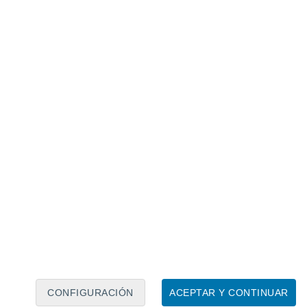
Calendario lunar
Lun
Mar
Mié
Jue
Vie
Sáb
Dom
6
7
8
9
10
11
12
13
14
15
16
17
18
19
CONFIGURACIÓN
ACEPTAR Y CONTINUAR