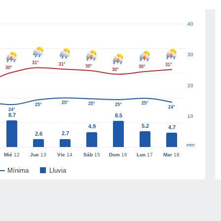
40
30
31°
31°
31°
30°
30°
30°
30°
20
25°
25°
25°
25°
25°
24°
24°
8.7
8.5
10
5.2
4.9
4.7
2.7
2.6
mm
Mié
12
Jue
13
Vie
14
Sáb
15
Dom
16
Lun
17
Mar
18
Mínima
Lluvia