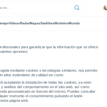
iempo
Vídeos
Radar
Mapas
Satélites
Modelos
Mundo
rofesionales para garantizar que la información que se ofrece
guientes opciones:
ecogida mediante cookies o tecnologías similares, nos permite
on altos estándares de calidad sin coste.
ez
eb aceptando la instalación de todas las cookies, ya sean
 y análisis del comportamiento en el sitio web, así como
...
ntenido personalizado en función del mismo. Puedes consultar
alquier momento el consentimiento pulsando el botón
Por hora
uestra página web.
Lluvias débiles en las próximas
horas