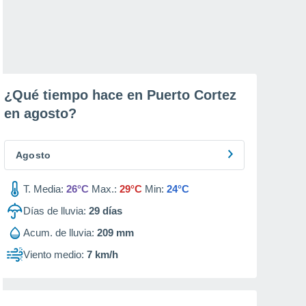
¿Qué tiempo hace en Puerto Cortez
en
agosto
?
Agosto
T. Media:
26°C
Max.:
29°C
Min:
24°C
Días de lluvia:
29
días
Acum. de lluvia:
209 mm
Viento medio:
7 km/h