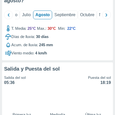
agosto
?
ados con el
 seleccionar
o.
yo
Junio
Julio
Agosto
Septiembre
Octubre
Noviemb
calización
precisa e
ión mediante
T. Media:
25°C
Max.:
30°C
Min:
22°C
Días de lluvia:
30
días
, publicidad
Acum. de lluvia:
245 mm
dos,
 publicidad
Viento medio:
4 km/h
,
ón de
 desarrollo
Salida y Puesta del sol
s.
Salida del sol
Puesta del sol
tros 1199
05:36
18:19
ios
Primera luz
Mediodía
Última luz