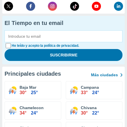
El Tiempo en tu email
He leído y acepto la política de privacidad.
Principales ciudades
Más ciudades
Baja Mar
Campana
30°
25°
33°
24°
Chamelecon
Chivana
34°
24°
30°
22°