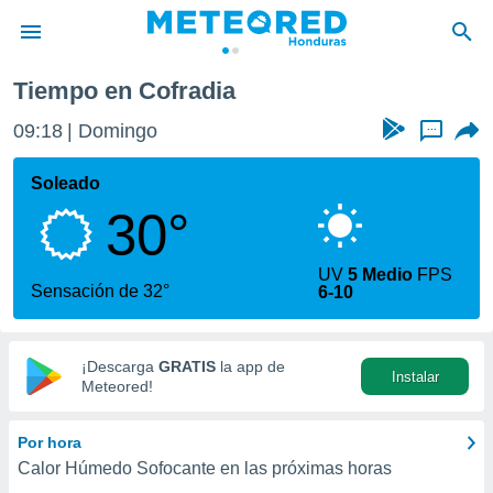
Tiempo en Cofradia
privacidad
09:18
Domingo
...
o de
n) ha sido
Soleado
or
30°
es para
ue la
 que se
UV
5 Medio
FPS
e calidad.
Sensación de 32°
6-10
eder a este
ediante las
opciones:
¡Descarga
GRATIS
la app de
Instalar
ookies y
Meteored!
e forma
Por hora
d digital
Calor Húmedo Sofocante en las próximas horas
ada, basada