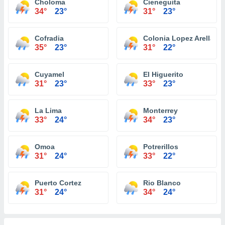
Choloma
Cieneguita
34°
23°
31°
23°
Cofradia
Colonia Lopez Arellano
35°
23°
31°
22°
Cuyamel
El Higuerito
31°
23°
33°
23°
La Lima
Monterrey
33°
24°
34°
23°
Omoa
Potrerillos
31°
24°
33°
22°
Puerto Cortez
Rio Blanco
31°
24°
34°
24°