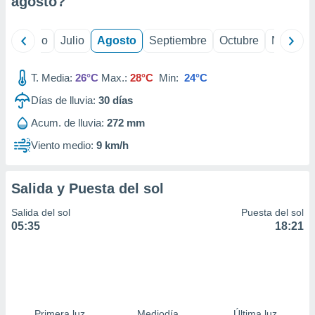
agosto
?
ados con el
 seleccionar
o.
yo
Junio
Julio
Agosto
Septiembre
Octubre
Noviemb
calización
precisa e
ión mediante
T. Media:
26°C
Max.:
28°C
Min:
24°C
Días de lluvia:
30
días
, publicidad
Acum. de lluvia:
272 mm
dos,
 publicidad
Viento medio:
9 km/h
,
ón de
 desarrollo
Salida y Puesta del sol
s.
Salida del sol
Puesta del sol
tros 1199
05:35
18:21
ios
Primera luz
Mediodía
Última luz