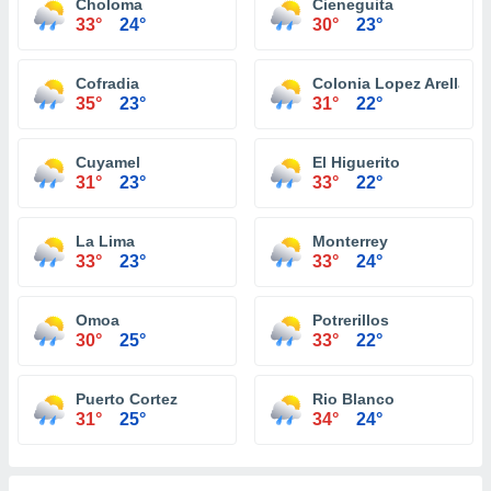
Choloma
Cieneguita
33°
24°
30°
23°
Cofradia
Colonia Lopez Arellano
35°
23°
31°
22°
Cuyamel
El Higuerito
31°
23°
33°
22°
La Lima
Monterrey
33°
23°
33°
24°
Omoa
Potrerillos
30°
25°
33°
22°
Puerto Cortez
Rio Blanco
31°
25°
34°
24°