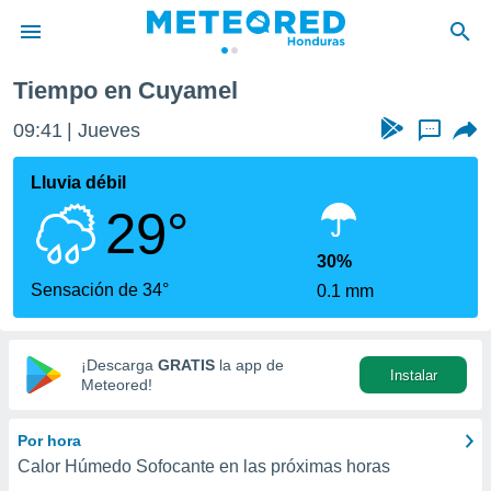
Tiempo en Cuyamel
privacidad
09:41
Jueves
...
o de
n) ha sido
Lluvia débil
or
29°
es para
ue la
 que se
30%
e calidad.
Sensación de 34°
0.1 mm
eder a este
ediante las
opciones:
¡Descarga
GRATIS
la app de
Instalar
ookies y
Meteored!
e forma
Por hora
d digital
Calor Húmedo Sofocante en las próximas horas
ada, basada