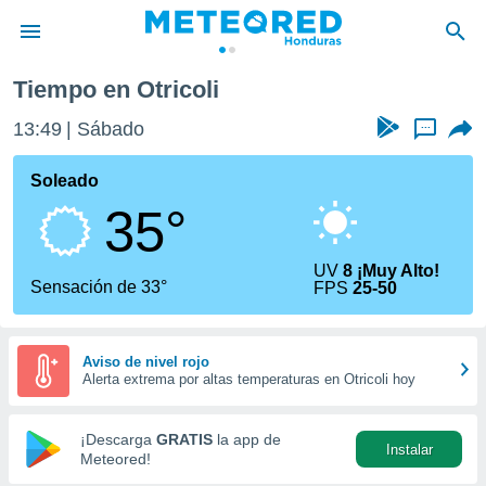
Tiempo en Otricoli
privacidad
13:49
Sábado
...
o de
n) ha sido
Soleado
or
35°
es para
ue la
 que se
UV
8 ¡Muy Alto!
e calidad.
Sensación de 33°
FPS
25-50
eder a este
ediante las
opciones:
Aviso de nivel rojo
Alerta extrema por altas temperaturas en Otricoli hoy
ookies y
e forma
¡Descarga
GRATIS
la app de
Instalar
d digital
Meteored!
ada, basada