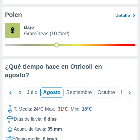
ados con el
 seleccionar
o.
Polen
Detalle
calización
Bajo
precisa e
Gramíneas (10 #/m³)
ión mediante
, publicidad
dos,
 publicidad
¿Qué tiempo hace en Otricoli en
,
agosto
?
ón de
 desarrollo
s.
yo
Junio
Julio
Agosto
Septiembre
Octubre
Noviemb
tros 1199
ios
T. Media:
24°C
Max.:
31°C
Min:
18°C
Días de lluvia:
6
días
Acum. de lluvia:
35 mm
Viento medio:
6 km/h