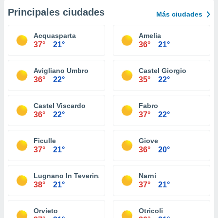
Principales ciudades
Más ciudades
Acquasparta
Amelia
37°
21°
36°
21°
Avigliano Umbro
Castel Giorgio
36°
22°
35°
22°
Castel Viscardo
Fabro
36°
22°
37°
22°
Ficulle
Giove
37°
21°
36°
20°
Lugnano In Teverina
Narni
38°
21°
37°
21°
Orvieto
Otricoli