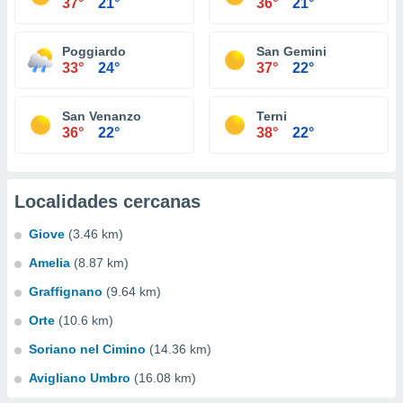
37°
21°
36°
21°
Poggiardo
San Gemini
33°
24°
37°
22°
San Venanzo
Terni
36°
22°
38°
22°
Localidades cercanas
Giove
(3.46 km)
Amelia
(8.87 km)
Graffignano
(9.64 km)
Orte
(10.6 km)
Soriano nel Cimino
(14.36 km)
Avigliano Umbro
(16.08 km)