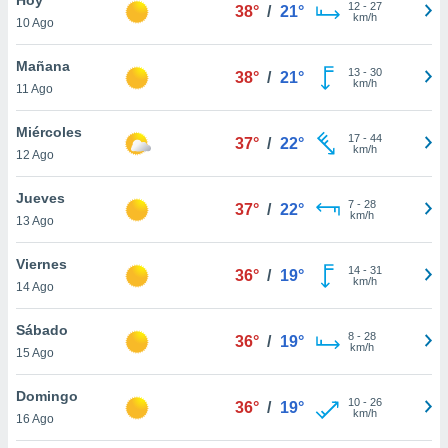
ublicidad y
12
-
27
38°
/
21°
km/h
10 Ago
do en
 mismo.
Mañana
13
-
30
38°
/
21°
sultar más
km/h
11 Ago
 en nuestra
 Cookies
y
Miércoles
17
-
44
ualquier
37°
/
22°
km/h
12 Ago
ento
 botón
Jueves
7
-
28
37°
/
22°
ación de
km/h
13 Ago
kies
 disponible
Viernes
14
-
31
e nuestra
36°
/
19°
km/h
14 Ago
.
Sábado
IVAMENTE,
8
-
28
36°
/
19°
km/h
15 Ago
as
Domingo
10
-
26
36°
/
19°
 a cookies
km/h
16 Ago
 no aceptar