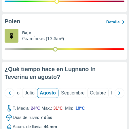
ados con el
 seleccionar
o.
calización
Polen
Detalle
precisa e
ión mediante
Bajo
Gramíneas (13 #/m³)
, publicidad
dos,
 publicidad
,
¿Qué tiempo hace en Lugnano In
ón de
 desarrollo
Teverina en
agosto
?
s.
tros 1199
yo
Junio
Julio
Agosto
Septiembre
Octubre
Noviemb
ios
T. Media:
24°C
Max.:
31°C
Min:
18°C
Días de lluvia:
7
días
Acum. de lluvia:
44 mm