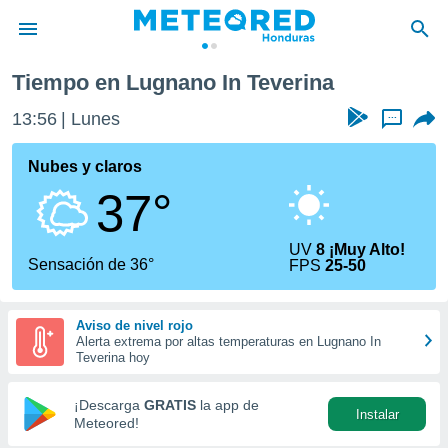
Tiempo en Lugnano In Teverina
privacidad
13:56
Lunes
...
o de
n) ha sido
Nubes y claros
or
37°
es para
ue la
 que se
UV
8 ¡Muy Alto!
e calidad.
Sensación de 36°
FPS
25-50
eder a este
ediante las
opciones:
Aviso de nivel rojo
Alerta extrema por altas temperaturas en Lugnano In
ookies y
Teverina hoy
e forma
¡Descarga
GRATIS
la app de
Instalar
d digital
Meteored!
ada, basada