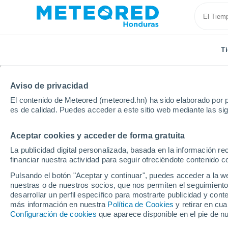
T
Aviso de privacidad
El contenido de Meteored (meteored.hn) ha sido elaborado por p
es de calidad. Puedes acceder a este sitio web mediante las si
Aceptar cookies y acceder de forma gratuita
Inicio
Italia
Provincia de Terni
Localidades
La publicidad digital personalizada, basada en la información r
financiar nuestra actividad para seguir ofreciéndote contenido c
El tiempo en todas las 
Pulsando el botón "Aceptar y continuar", puedes acceder a la w
de Terni
nuestras o de nuestros socios, que nos permiten el seguimiento
desarrollar un perfil específico para mostrarte publicidad y co
más información en nuestra
Política de Cookies
y retirar en cu
Todas las localidades de la Provincia de Terni
Configuración de cookies
que aparece disponible en el pie de n