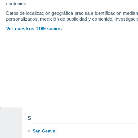
contenido.
Giove
Datos de localización geográfica precisa e identificación mediant
personalizados, medición de publicidad y contenido, investigació
L
Ver nuestros 1199 socios
Lugnano In Teverina
M
Montegabbione
N
Narni
O
Orvieto
S
San Gemini