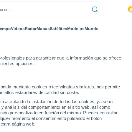
iempo
Vídeos
Radar
Mapas
Satélites
Modelos
Mundo
rofesionales para garantizar que la información que se ofrece
guientes opciones:
ecogida mediante cookies o tecnologías similares, nos permite
on altos estándares de calidad sin coste.
ciudades de la Provincia
eb aceptando la instalación de todas las cookies, ya sean
 y análisis del comportamiento en el sitio web, así como
ntenido personalizado en función del mismo. Puedes consultar
alquier momento el consentimiento pulsando el botón
uestra página web.