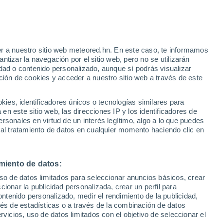
Avigliano Umbro
r a nuestro sitio web meteored.hn. En este caso, te informamos
tizar la navegación por el sitio web, pero no se utilizarán
dad o contenido personalizado, aunque sí podrás visualizar
ción de cookies y acceder a nuestro sitio web a través de este
es, identificadores únicos o tecnologías similares para
n este sitio web, las direcciones IP y los identificadores de
rsonales en virtud de un interés legítimo, algo a lo que puedes
 al tratamiento de datos en cualquier momento haciendo clic en
Castel Viscardo
miento de datos:
uso de datos limitados para seleccionar anuncios básicos, crear
Ficulle
ccionar la publicidad personalizada, crear un perfil para
ontenido personalizado, medir el rendimiento de la publicidad,
vés de estadísticas o a través de la combinación de datos
rvicios, uso de datos limitados con el objetivo de seleccionar el