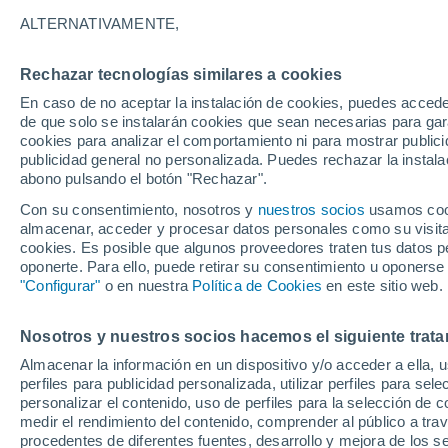
A - T
ALTERNATIVAMENTE,
A
Rechazar tecnologías similares a cookies
Acquasparta
En caso de no aceptar la instalación de cookies, puedes accede
de que solo se instalarán cookies que sean necesarias para garan
Amelia
cookies para analizar el comportamiento ni para mostrar publici
publicidad general no personalizada. Puedes rechazar la instala
B
abono pulsando el botón "Rechazar".
Con su consentimiento, nosotros y
Baschi
nuestros socios
usamos cooki
almacenar, acceder y procesar datos personales como su visita e
C
cookies. Es posible que algunos proveedores traten tus datos pe
oponerte. Para ello, puede retirar su consentimiento u oponerse
"Configurar"
o en nuestra
Política de Cookies
en este sitio web.
Castel Giorgio
F
Nosotros y nuestros socios hacemos el siguiente trata
Almacenar la información en un dispositivo y/o acceder a ella, 
Fabro
perfiles para publicidad personalizada, utilizar perfiles para sele
personalizar el contenido, uso de perfiles para la selección de c
Ferentillo
medir el rendimiento del contenido, comprender al público a tra
procedentes de diferentes fuentes, desarrollo y mejora de los se
G