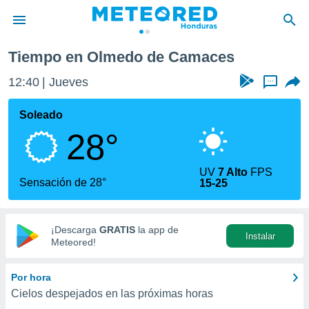
Olmedo de Camaces
Tiempo en Olmedo de Camaces
privacidad
12:40
Jueves
...
o de
n) ha sido
Soleado
or
28°
es para
ue la
 que se
UV
7 Alto
FPS
e calidad.
Sensación de 28°
15-25
eder a este
ediante las
opciones:
¡Descarga
GRATIS
la app de
Instalar
ookies y
Meteored!
e forma
Por hora
d digital
Cielos despejados en las próximas horas
ada, basada