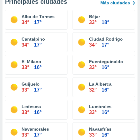
Principales ciudades
Más ciudades
Alba de Tormes
Béjar
34°
17°
33°
18°
Cantalpino
Ciudad Rodrigo
34°
17°
34°
17°
El Milano
Fuenteguinaldo
33°
16°
33°
16°
Guijuelo
La Alberca
33°
17°
32°
16°
Ledesma
Lumbrales
33°
16°
33°
16°
Navamorales
Navasfrías
33°
17°
33°
16°