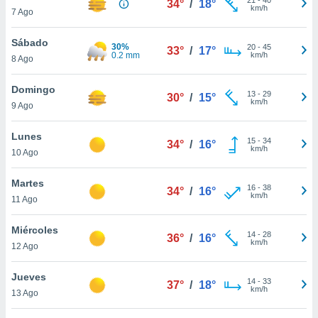
34°
/
18°
ublicidad y
km/h
7 Ago
do en
Sábado
 mismo.
30%
20
-
45
33°
/
17°
0.2 mm
km/h
sultar más
8 Ago
 en nuestra
 Cookies
y
Domingo
13
-
29
30°
/
15°
ualquier
km/h
9 Ago
ento
Lunes
 botón
15
-
34
34°
/
16°
km/h
10 Ago
ación de
kies
 disponible
Martes
16
-
38
34°
/
16°
e nuestra
km/h
11 Ago
.
Miércoles
IVAMENTE,
14
-
28
36°
/
16°
km/h
12 Ago
as
Jueves
14
-
33
37°
/
18°
 a cookies
km/h
13 Ago
 no aceptar