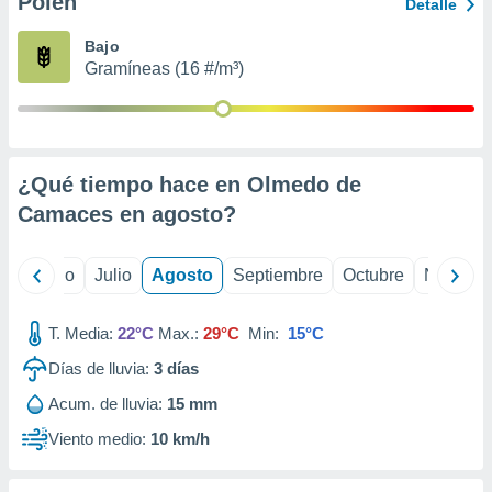
Polen
ados con el
Detalle
 seleccionar
o.
Bajo
Gramíneas (16 #/m³)
calización
precisa e
ión mediante
, publicidad
¿Qué tiempo hace en Olmedo de
dos,
Camaces en
agosto
?
 publicidad
,
ón de
yo
Junio
Julio
Agosto
Septiembre
Octubre
Noviemb
 desarrollo
s.
T. Media:
22°C
Max.:
29°C
Min:
15°C
tros 1199
ios
Días de lluvia:
3
días
Acum. de lluvia:
15 mm
Viento medio:
10 km/h