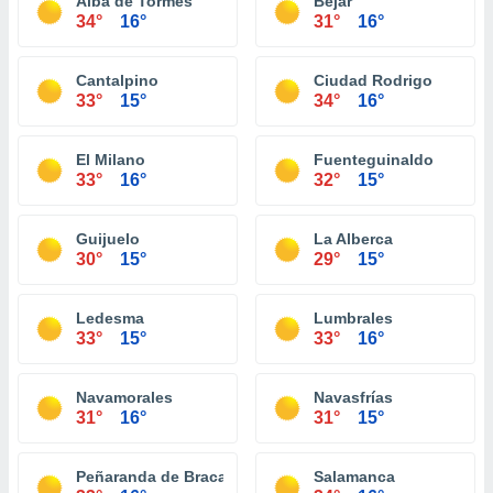
Alba de Tormes
Béjar
34°
16°
31°
16°
Cantalpino
Ciudad Rodrigo
33°
15°
34°
16°
El Milano
Fuenteguinaldo
33°
16°
32°
15°
Guijuelo
La Alberca
30°
15°
29°
15°
Ledesma
Lumbrales
33°
15°
33°
16°
Navamorales
Navasfrías
31°
16°
31°
15°
Peñaranda de Bracamonte
Salamanca