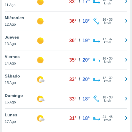
33°
/
17°
ublicidad y
km/h
11 Ago
do en
Miércoles
 mismo.
16
-
33
36°
/
18°
km/h
sultar más
12 Ago
 en nuestra
 Cookies
y
Jueves
17
-
37
36°
/
19°
ualquier
km/h
13 Ago
ento
Viernes
 botón
16
-
35
35°
/
20°
km/h
14 Ago
ación de
kies
 disponible
Sábado
12
-
32
33°
/
20°
e nuestra
km/h
15 Ago
.
Domingo
IVAMENTE,
18
-
38
33°
/
18°
km/h
16 Ago
as
Lunes
21
-
48
31°
/
18°
 a cookies
km/h
17 Ago
 no aceptar