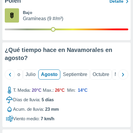
Polen
ados con el
Detalle
 seleccionar
o.
Bajo
Gramíneas (9 #/m³)
calización
precisa e
ión mediante
, publicidad
¿Qué tiempo hace en Navamorales en
dos,
agosto
?
 publicidad
,
ón de
yo
Junio
Julio
Agosto
Septiembre
Octubre
Noviemb
 desarrollo
s.
T. Media:
20°C
Max.:
26°C
Min:
14°C
tros 1199
ios
Días de lluvia:
5
días
Acum. de lluvia:
23 mm
Viento medio:
7 km/h