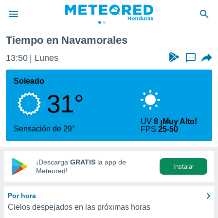
Navamorales
Tiempo en Navamorales
privacidad
13:50
Lunes
...
o de
n) ha sido
Soleado
or
31°
es para
ue la
 que se
UV
8 ¡Muy Alto!
e calidad.
Sensación de 29°
FPS
25-50
eder a este
ediante las
opciones:
¡Descarga
GRATIS
la app de
Instalar
ookies y
Meteored!
e forma
Por hora
d digital
Cielos despejados en las próximas horas
ada, basada