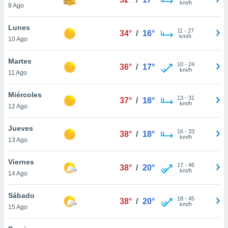
km/h
ublicidad y
9 Ago
do en
Lunes
11
-
27
 mismo.
34°
/
16°
km/h
10 Ago
sultar más
 en nuestra
Martes
 Cookies
y
10
-
24
36°
/
17°
km/h
ualquier
11 Ago
ento
Miércoles
13
-
31
37°
/
18°
 botón
km/h
12 Ago
ación de
kies
Jueves
 disponible
16
-
33
38°
/
18°
km/h
e nuestra
13 Ago
.
Viernes
17
-
46
38°
/
20°
IVAMENTE,
km/h
14 Ago
Sábado
as
18
-
45
38°
/
20°
km/h
15 Ago
 a cookies
 no aceptar