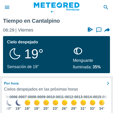
Cantalpino
Tiempo en Cantalpino
privacidad
06:30
Viernes
...
o de
n) ha sido
Cielo despejado
or
19°
es para
ue la
 que se
Menguante
e calidad.
Sensación de 19°
Iluminada:
35%
eder a este
ediante las
opciones:
Por hora
ookies y
Cielos despejados en las próximas horas
e forma
:00
05:00
06:00
07:00
08:00
09:00
10:00
11:00
12:00
13:00
14:00
15:00
16:
d digital
1°
20°
19°
18°
18°
20°
23°
26°
29°
31°
33°
34°
34
ada, basada