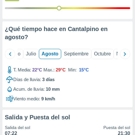
ados con el
 seleccionar
o.
calización
precisa e
¿Qué tiempo hace en Cantalpino en
ión mediante
agosto
?
, publicidad
yo
Junio
Julio
Agosto
Septiembre
Octubre
Noviemb
dos,
 publicidad
,
T. Media:
22°C
Max.:
29°C
Min:
15°C
ón de
 desarrollo
Días de lluvia:
3
días
s.
Acum. de lluvia:
10 mm
tros 1199
Viento medio:
9 km/h
ios
Salida y Puesta del sol
Salida del sol
Puesta del sol
07:22
21:30