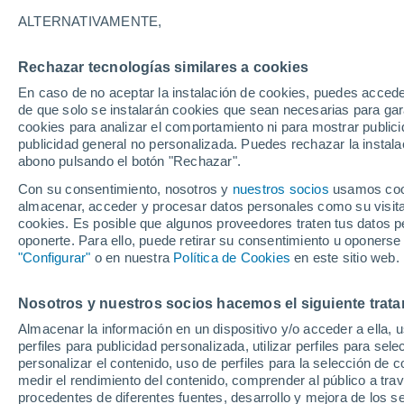
33°
ALTERNATIVAMENTE,
Rechazar tecnologías similares a cookies
Noroeste
En caso de no aceptar la instalación de cookies, puedes accede
Sensación de 31°
11
-
27 km
de que solo se instalarán cookies que sean necesarias para garan
cookies para analizar el comportamiento ni para mostrar publici
publicidad general no personalizada. Puedes rechazar la instala
abono pulsando el botón "Rechazar".
Tiempo 1 - 7 días
Mapa de temperatura
Radar de ll
Con su consentimiento, nosotros y
nuestros socios
usamos cooki
almacenar, acceder y procesar datos personales como su visita e
cookies. Es posible que algunos proveedores traten tus datos pe
oponerte. Para ello, puede retirar su consentimiento u oponerse
Mañana
Sábado
D
Hoy
"Configurar"
o en nuestra
Política de Cookies
en este sitio web.
7 Ago
8 Ago
6 Ago
Nosotros y nuestros socios hacemos el siguiente trata
Almacenar la información en un dispositivo y/o acceder a ella, 
perfiles para publicidad personalizada, utilizar perfiles para sele
personalizar el contenido, uso de perfiles para la selección de c
34°
/
18°
33°
/
18°
33°
/
17°
medir el rendimiento del contenido, comprender al público a tra
procedentes de diferentes fuentes, desarrollo y mejora de los se