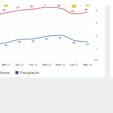
39°
38°
38°
37°
36°
35°
4
35°
3
2
21°
21°
19°
19°
18°
17°
16°
1
mm
Mié
12
Jue
13
Vie
14
Sáb
15
Dom
16
Lun
17
Mar
18
Mínima
Precipitación