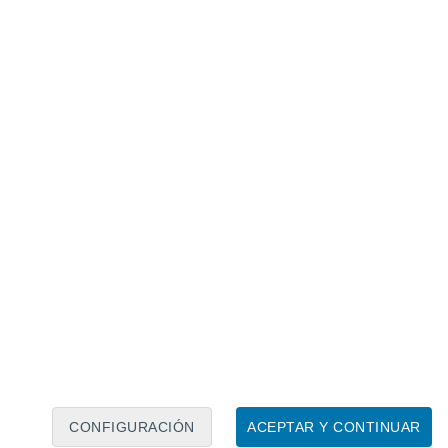
Calendario lunar
Lun
Mar
Mié
Jue
Vie
Sáb
Dom
6
7
8
9
10
11
12
13
14
15
16
17
18
19
CONFIGURACIÓN
ACEPTAR Y CONTINUAR
5