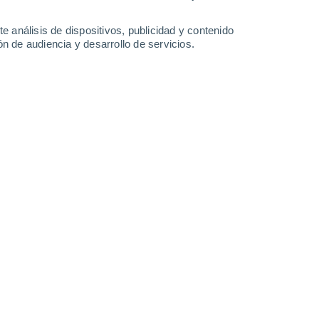
-
30
km/h
17
-
32
km/h
14
-
32
km/h
14
-
27
km/h
e análisis de dispositivos, publicidad y contenido
n de audiencia y desarrollo de servicios.
Noroeste
5 Medio
11
-
27 km/h
FPS:
6-10
Noroeste
3 Medio
13
-
28 km/h
FPS:
6-10
Noroeste
2 Bajo
13
-
29 km/h
FPS:
no
Noroeste
1 Bajo
13
-
28 km/h
FPS:
no
Noroeste
0 Bajo
10
-
25 km/h
FPS:
no