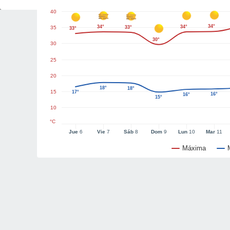
40
34°
34°
34°
35
33°
33°
30°
30
25
20
18°
18°
15
17°
16°
16°
15°
10
°C
Jue
6
Vie
7
Sáb
8
Dom
9
Lun
10
Mar
11
Máxima