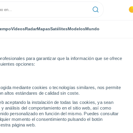
iempo
Vídeos
Radar
Mapas
Satélites
Modelos
Mundo
rofesionales para garantizar que la información que se ofrece
guientes opciones:
amanca
Bogajo
ecogida mediante cookies o tecnologías similares, nos permite
on altos estándares de calidad sin coste.
eb aceptando la instalación de todas las cookies, ya sean
 y análisis del comportamiento en el sitio web, así como
...
ntenido personalizado en función del mismo. Puedes consultar
alquier momento el consentimiento pulsando el botón
Por hora
uestra página web.
Cielos despejados en las
próximas horas