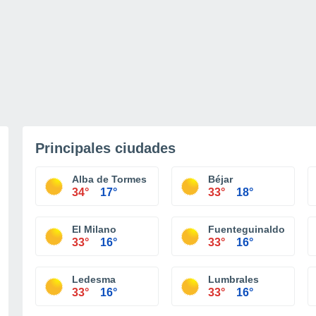
Principales ciudades
Alba de Tormes
Béjar
34°
17°
33°
18°
El Milano
Fuenteguinaldo
33°
16°
33°
16°
Ledesma
Lumbrales
33°
16°
33°
16°