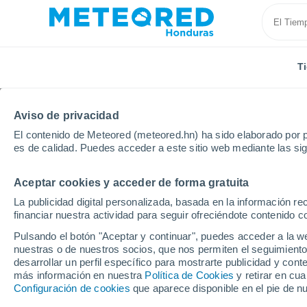
T
Aviso de privacidad
El contenido de Meteored (meteored.hn) ha sido elaborado por p
es de calidad. Puedes acceder a este sitio web mediante las si
Aceptar cookies y acceder de forma gratuita
Inicio
España
Castilla y León
Provincia de Sal
La publicidad digital personalizada, basada en la información r
financiar nuestra actividad para seguir ofreciéndote contenido c
Tiempo en Bogajo
Pulsando el botón "Aceptar y continuar", puedes acceder a la w
nuestras o de nuestros socios, que nos permiten el seguimiento
17:29
Jueves
desarrollar un perfil específico para mostrarte publicidad y co
más información en nuestra
Política de Cookies
y retirar en cu
Configuración de cookies
que aparece disponible en el pie de n
Soleado