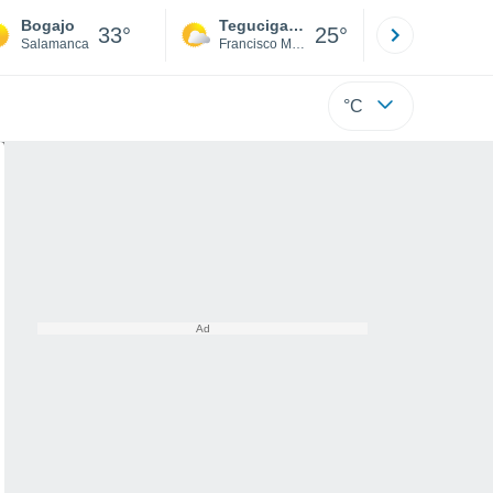
Bogajo
Tegucigalpa
San Pedr
33°
25°
Salamanca
Francisco Morazán
Cortés
°C