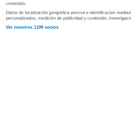
contenido.
21
-
39
km/h
24
-
49
km/h
13
13
-
29
km/h
Datos de localización geográfica precisa e identificación mediant
personalizados, medición de publicidad y contenido, investigació
Tiempo en Bogajo hoy
, 6 de agosto
Ver nuestros 1199 socios
Soleado
33°
17:00
Sensación T.
31°
Soleado
33°
18:00
Sensación T.
31°
Soleado
32°
19:00
Sensación T.
30°
Soleado
31°
20:00
Sensación T.
29°
Soleado
30°
21:00
Sensación T.
28°