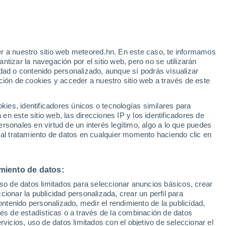
r a nuestro sitio web meteored.hn. En este caso, te informamos
/h
tizar la navegación por el sitio web, pero no se utilizarán
dad o contenido personalizado, aunque sí podrás visualizar
ción de cookies y acceder a nuestro sitio web a través de este
uvia
Satélites
Modelos
es, identificadores únicos o tecnologías similares para
n este sitio web, las direcciones IP y los identificadores de
rsonales en virtud de un interés legítimo, algo a lo que puedes
 al tratamiento de datos en cualquier momento haciendo clic en
omingo
Lunes
Martes
Miércoles
9 Ago
10 Ago
11 Ago
12 Ago
miento de datos:
uso de datos limitados para seleccionar anuncios básicos, crear
ccionar la publicidad personalizada, crear un perfil para
ontenido personalizado, medir el rendimiento de la publicidad,
30°
/
15°
34°
/
16°
34°
/
16°
35°
/
16°
vés de estadísticas o a través de la combinación de datos
rvicios, uso de datos limitados con el objetivo de seleccionar el