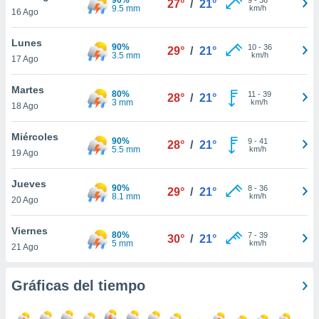
27°
/
21°
ublicidad y
9.5 mm
km/h
16 Ago
do en
Lunes
 mismo.
90%
10
-
36
29°
/
21°
3.5 mm
km/h
sultar más
17 Ago
 en nuestra
 Cookies
y
Martes
80%
11
-
39
28°
/
21°
ualquier
3 mm
km/h
18 Ago
ento
Miércoles
 botón
90%
9
-
41
28°
/
21°
5.5 mm
km/h
19 Ago
ación de
kies
 disponible
Jueves
90%
8
-
36
29°
/
21°
e nuestra
8.1 mm
km/h
20 Ago
.
Viernes
80%
IVAMENTE,
7
-
39
30°
/
21°
5 mm
km/h
21 Ago
as
Gráficas del tiempo
 a cookies
 no aceptar