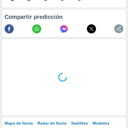
ados con el
 seleccionar
o.
Compartir predicción
calización
precisa e
ión mediante
, publicidad
dos,
 publicidad
,
ón de
 desarrollo
s.
tros 1199
ios
Mapa de lluvia
Radar de lluvia
Satélites
Modelos