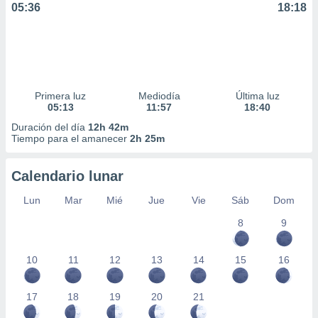
05:36
18:18
ar perfiles
idad
a, utilizar
a
 la
da, crear un
Primera luz
Mediodía
Última luz
personalizar
05:13
11:57
18:40
o, uso de
Duración del día
12h 42m
a la
Tiempo para el amanecer
2h 25m
e contenido
do, medir el
 de la
Calendario lunar
medir el
 del
Lun
Mar
Mié
Jue
Vie
Sáb
Dom
 comprender
8
9
 través de
s o a través
nación de
10
11
12
13
14
15
16
edentes de
fuentes,
y mejora de
17
18
19
20
21
os, uso de