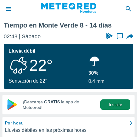
ana
Tiempo en Monte Verde 8 - 14 días
privacidad
02:48
Sábado
...
o de
n) ha sido
Lluvia débil
or
22°
es para
ue la
 que se
30%
e calidad.
Sensación de 22°
0.4 mm
eder a este
ediante las
opciones:
¡Descarga
GRATIS
la app de
Instalar
ookies y
Meteored!
e forma
Por hora
d digital
Lluvias débiles en las próximas horas
ada, basada