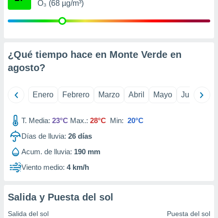
O₃ (68 µg/m³)
retirar su
ento u
 de datos
er momento
¿Qué tiempo hace en Monte Verde en
ic en
o en
agosto
?
 Cookies
en
eb.
Enero
Febrero
Marzo
Abril
Mayo
Junio
Ju
y
socios
T. Media:
23°C
Max.:
28°C
Min:
20°C
el
Días de lluvia:
26
días
to de
Acum. de lluvia:
190 mm
Viento medio:
4 km/h
la
 en un
 y/o acceder
Salida y Puesta del sol
 de datos
ara
Salida del sol
Puesta del sol
 anuncios