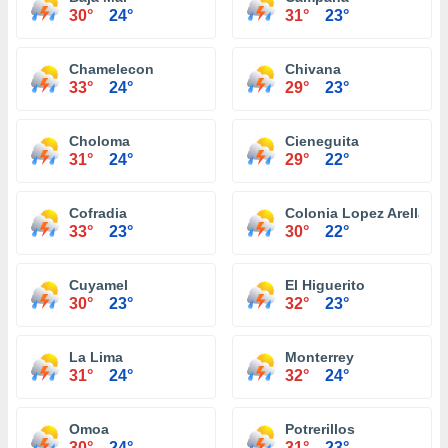
30°
24°
31°
23°
Chamelecon
Chivana
33°
24°
29°
23°
Choloma
Cieneguita
31°
24°
29°
22°
Cofradia
Colonia Lopez Arellano
33°
23°
30°
22°
Cuyamel
El Higuerito
30°
23°
32°
23°
La Lima
Monterrey
31°
24°
32°
24°
Omoa
Potrerillos
30°
24°
31°
23°