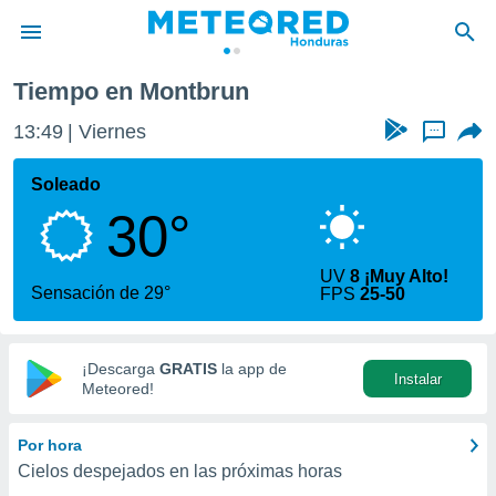
Tiempo en Montbrun
privacidad
13:49
Viernes
...
o de
n) ha sido
Soleado
or
30°
es para
ue la
 que se
UV
8 ¡Muy Alto!
e calidad.
Sensación de 29°
FPS
25-50
eder a este
ediante las
opciones:
¡Descarga
GRATIS
la app de
Instalar
ookies y
Meteored!
e forma
Por hora
d digital
Cielos despejados en las próximas horas
ada, basada