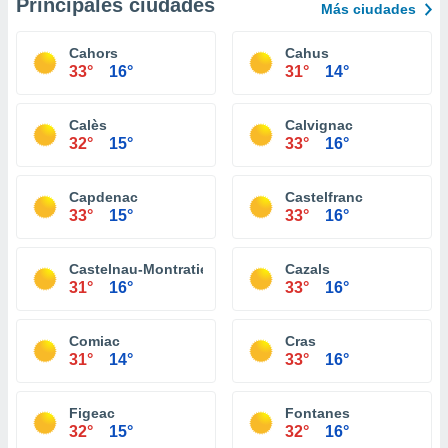
Principales ciudades
Más ciudades
Cahors
Cahus
33°
16°
31°
14°
Calès
Calvignac
32°
15°
33°
16°
Capdenac
Castelfranc
33°
15°
33°
16°
Castelnau-Montratier
Cazals
31°
16°
33°
16°
Comiac
Cras
31°
14°
33°
16°
Figeac
Fontanes
32°
15°
32°
16°