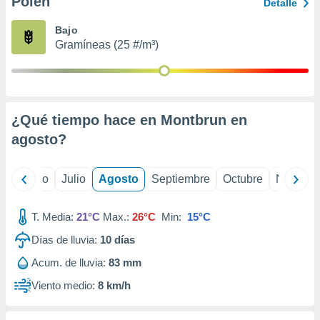
Polen
ados con el
Detalle
 seleccionar
o.
Bajo
Gramíneas (25 #/m³)
calización
precisa e
ión mediante
, publicidad
¿Qué tiempo hace en Montbrun en
dos,
agosto
?
 publicidad
,
ón de
yo
Junio
Julio
Agosto
Septiembre
Octubre
Noviemb
 desarrollo
s.
T. Media:
21°C
Max.:
26°C
Min:
15°C
tros 1199
ios
Días de lluvia:
10
días
Acum. de lluvia:
83 mm
Viento medio:
8 km/h