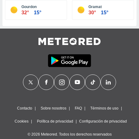
ste abono
Gourdon
Gramat
 botón
32°
15°
30°
15°
.
nto,
cios
kies,
ores únicos
as similares
nar,
rocesar
onales como
 este sitio
recciones IP
ficadores de
 posible
s
Contacto
Sobre nosotros
FAQ
Términos de uso
 traten tus
nales en
Cookies
Política de privacidad
Configuración de privacidad
 interés
go a lo que
© 2026 Meteored. Todos los derechos reservados
nerte. Para