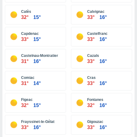
ón de
uedes
Calès
Calvignac
uestro sitio
32°
15°
33°
16°
ed.hn. En
te
 de que
Capdenac
Castelfranc
talarán
33°
15°
33°
16°
e sean
para
a
Castelnau-Montratier
Cazals
por el sitio
31°
16°
33°
16°
o se
cookies para
Comiac
Cras
nto ni para
31°
14°
33°
16°
licidad o
Figeac
Fontanes
ado, aunque
32°
15°
32°
16°
sualizar
general no
ada. Puedes
Frayssinet-le-Gélat
Gigouzac
 instalación
33°
16°
33°
16°
y acceder a
io web a