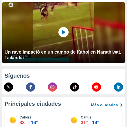
ublicidad y
do en
 mismo.
sultar más
 en nuestra
 Cookies
y
ualquier
ento
Un rayo impactó en un campo de fútbol en Narathiwat,
 botón
Tailandia.
ación de
kies
 disponible
Síguenos
e nuestra
.
IVAMENTE,
Principales ciudades
Más ciudades
as
 a cookies
Cahors
Cahus
33°
16°
31°
14°
 no aceptar