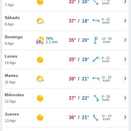
33°
/
16°
ublicidad y
km/h
7 Ago
do en
Sábado
 mismo.
9
-
22
37°
/
18°
km/h
sultar más
8 Ago
 en nuestra
 Cookies
y
Domingo
70%
12
-
50
35°
/
20°
ualquier
2.2 mm
km/h
9 Ago
ento
Lunes
 botón
8
-
21
35°
/
19°
km/h
10 Ago
ación de
kies
 disponible
Martes
11
-
22
39°
/
21°
e nuestra
km/h
11 Ago
.
Miércoles
IVAMENTE,
8
-
29
37°
/
22°
km/h
12 Ago
as
Jueves
11
-
24
36°
/
21°
 a cookies
km/h
13 Ago
 no aceptar