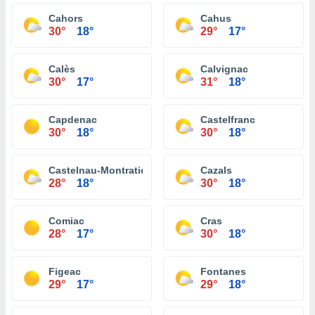
Cahors
Cahus
30°
18°
29°
17°
Calès
Calvignac
30°
17°
31°
18°
Capdenac
Castelfranc
30°
18°
30°
18°
Castelnau-Montratier
Cazals
28°
18°
30°
18°
Comiac
Cras
28°
17°
30°
18°
Figeac
Fontanes
29°
17°
29°
18°