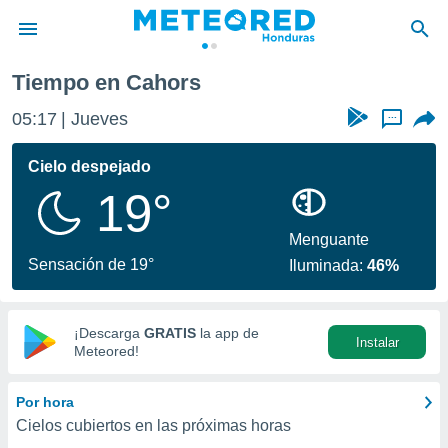
Tiempo en Cahors
privacidad
05:17
Jueves
...
o de
n) ha sido
Cielo despejado
or
19°
es para
ue la
 que se
Menguante
e calidad.
Sensación de 19°
Iluminada:
46%
eder a este
ediante las
opciones:
¡Descarga
GRATIS
la app de
Instalar
ookies y
Meteored!
e forma
Por hora
d digital
Cielos cubiertos en las próximas horas
ada, basada