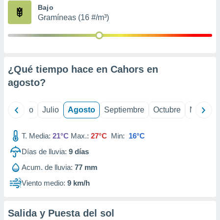
ados con el
Bajo
 seleccionar
Gramíneas (16 #/m³)
o.
calización
precisa e
ión mediante
¿Qué tiempo hace en Cahors en
, publicidad
agosto
?
dos,
 publicidad
,
yo
Junio
Julio
Agosto
Septiembre
Octubre
Noviemb
ón de
 desarrollo
T. Media:
21°C
Max.:
27°C
Min:
16°C
s.
Días de lluvia:
9
días
tros 1199
ios
Acum. de lluvia:
77 mm
Viento medio:
9 km/h
Salida y Puesta del sol