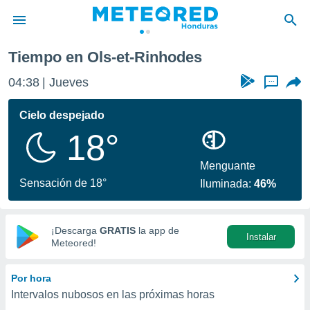
Tiempo en Ols-et-Rinhodes
privacidad
04:38
Jueves
...
o de
n) ha sido
Cielo despejado
or
18°
es para
ue la
 que se
Menguante
e calidad.
Sensación de 18°
Iluminada:
46%
eder a este
ediante las
opciones:
¡Descarga
GRATIS
la app de
Instalar
ookies y
Meteored!
e forma
Por hora
d digital
Intervalos nubosos en las próximas horas
ada, basada