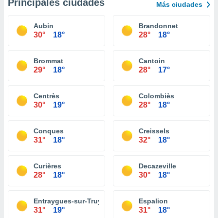
Principales ciudades
Más ciudades
Aubin
Brandonnet
30°
18°
28°
18°
Brommat
Cantoin
29°
18°
28°
17°
Centrès
Colombiès
30°
19°
28°
18°
Conques
Creissels
31°
18°
32°
18°
Curières
Decazeville
28°
18°
30°
18°
Entraygues-sur-Truyère
Espalion
31°
19°
31°
18°