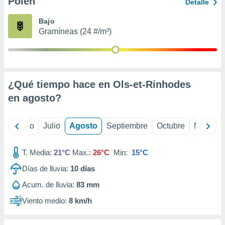
Polen
ados con el
Detalle
 seleccionar
o.
Bajo
Gramíneas (24 #/m³)
calización
precisa e
ión mediante
, publicidad
¿Qué tiempo hace en Ols-et-Rinhodes
dos,
en
agosto
?
 publicidad
,
ón de
yo
Junio
Julio
Agosto
Septiembre
Octubre
Noviemb
 desarrollo
s.
T. Media:
21°C
Max.:
26°C
Min:
15°C
tros 1199
ios
Días de lluvia:
10
días
Acum. de lluvia:
83 mm
Viento medio:
8 km/h