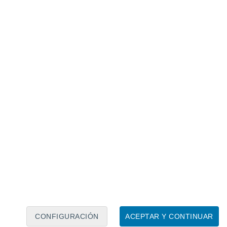
Calendario lunar
Lun
Mar
Mié
Jue
Vie
Sáb
Dom
6
7
8
9
10
11
12
13
14
15
16
17
18
19
CONFIGURACIÓN
ACEPTAR Y CONTINUAR