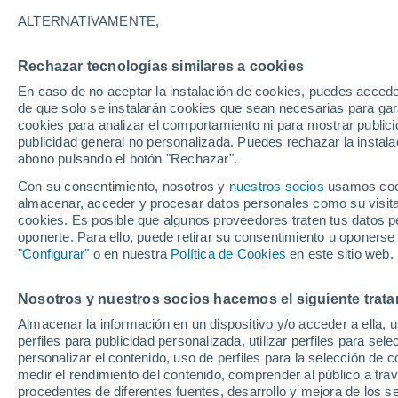
22°
ALTERNATIVAMENTE,
Rechazar tecnologías similares a cookies
Menguant
En caso de no aceptar la instalación de cookies, puedes accede
Iluminada
Sensación de 22°
de que solo se instalarán cookies que sean necesarias para garan
cookies para analizar el comportamiento ni para mostrar publici
publicidad general no personalizada. Puedes rechazar la instala
abono pulsando el botón "Rechazar".
Tiempo 1 - 7 días
Mapa de lluvia
Radar de lluvia
S
Con su consentimiento, nosotros y
nuestros socios
usamos cooki
almacenar, acceder y procesar datos personales como su visita e
cookies. Es posible que algunos proveedores traten tus datos pe
oponerte. Para ello, puede retirar su consentimiento u oponerse
Mañana
Sábado
D
Hoy
"Configurar"
o en nuestra
Política de Cookies
en este sitio web.
7 Ago
8 Ago
6 Ago
Nosotros y nuestros socios hacemos el siguiente trata
Almacenar la información en un dispositivo y/o acceder a ella, 
30%
90%
perfiles para publicidad personalizada, utilizar perfiles para sele
0.3 mm
3.3 mm
personalizar el contenido, uso de perfiles para la selección de c
28°
/
18°
30°
/
17°
27°
/
20°
medir el rendimiento del contenido, comprender al público a tra
procedentes de diferentes fuentes, desarrollo y mejora de los se