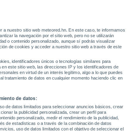
e
r a nuestro sitio web meteored.hn. En este caso, te informamos
:
46%
tizar la navegación por el sitio web, pero no se utilizarán
dad o contenido personalizado, aunque sí podrás visualizar
ción de cookies y acceder a nuestro sitio web a través de este
atélites
Modelos
es, identificadores únicos o tecnologías similares para
n este sitio web, las direcciones IP y los identificadores de
rsonales en virtud de un interés legítimo, algo a lo que puedes
 al tratamiento de datos en cualquier momento haciendo clic en
omingo
Lunes
Martes
Miércoles
9 Ago
10 Ago
11 Ago
12 Ago
miento de datos:
uso de datos limitados para seleccionar anuncios básicos, crear
30%
70%
ccionar la publicidad personalizada, crear un perfil para
1.8 mm
2.6 mm
ontenido personalizado, medir el rendimiento de la publicidad,
32°
/
18°
28°
/
20°
31°
/
18°
32°
/
19°
vés de estadísticas o a través de la combinación de datos
rvicios, uso de datos limitados con el objetivo de seleccionar el