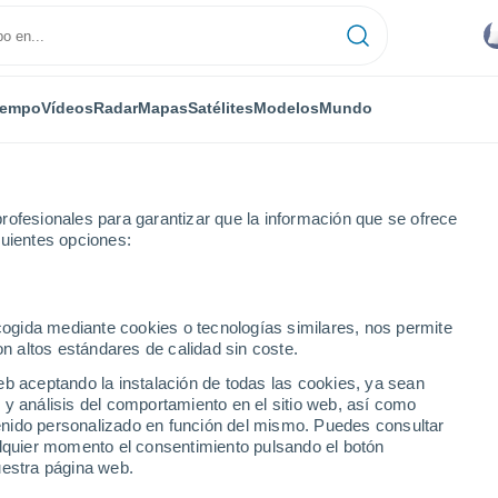
iempo
Vídeos
Radar
Mapas
Satélites
Modelos
Mundo
rofesionales para garantizar que la información que se ofrece
guientes opciones:
ecogida mediante cookies o tecnologías similares, nos permite
on altos estándares de calidad sin coste.
densee)
eb aceptando la instalación de todas las cookies, ya sean
 y análisis del comportamiento en el sitio web, así como
...
ntenido personalizado en función del mismo. Puedes consultar
alquier momento el consentimiento pulsando el botón
Por hora
uestra página web.
Lluvias débiles en las próximas
horas