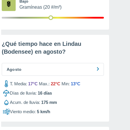
Bajo
Gramíneas (20 #/m³)
¿Qué tiempo hace en Lindau
(Bodensee) en
agosto
?
Agosto
T. Media:
17°C
Max.:
22°C
Min:
13°C
Días de lluvia:
16
días
Acum. de lluvia:
175 mm
Viento medio:
5 km/h