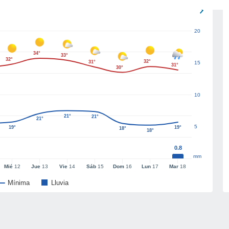
20
34°
33°
32°
32°
31°
15
31°
30°
10
21°
21°
21°
5
19°
19°
18°
18°
0.8
mm
Mié
12
Jue
13
Vie
14
Sáb
15
Dom
16
Lun
17
Mar
18
Mínima
Lluvia