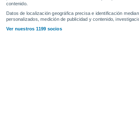
contenido.
10
-
20
km/h
7
-
19
km/h
8
11
-
28
km/h
Datos de localización geográfica precisa e identificación mediant
personalizados, medición de publicidad y contenido, investigació
Tiempo en Lindau (Bodensee) hoy
, 6
Ver nuestros 1199 socios
Nubes y claros
22°
04:00
Sensación T.
22°
Nubes y claros
22°
05:00
Sensación T.
22°
Nubes y claros
21°
06:00
Sensación T.
21°
Lluvia débil
60%
22°
08:00
0.2 mm
Sensación T.
22°
Lluvia débil
60%
23°
11:00
1.2 mm
Sensación T.
24°