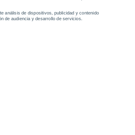
-
60
km/h
8
-
38
km/h
5
-
18
km/h
4
-
18
km/h
e análisis de dispositivos, publicidad y contenido
n de audiencia y desarrollo de servicios.
 de agosto
Sur
0 Bajo
2
-
8 km/h
FPS:
no
Sur
0 Bajo
2
-
7 km/h
FPS:
no
Sur
0 Bajo
2
-
6 km/h
FPS:
no
Sur
0 Bajo
3
-
10 km/h
FPS:
no
Suroeste
4 Medio
4
-
16 km/h
FPS:
6-10