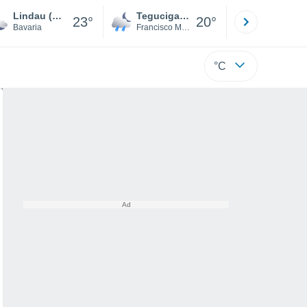
Lindau (Bodensee)
Tegucigalpa
San Pedr
23°
20°
Bavaria
Francisco Morazán
Cortés
°C