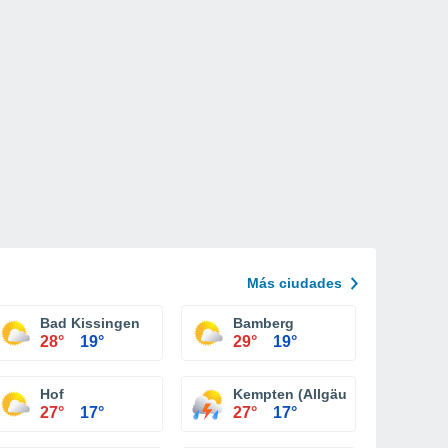
Más ciudades
Bad Kissingen
Bamberg
28°
19°
29°
19°
en
Hof
Kempten (Allgäu)
27°
17°
27°
17°