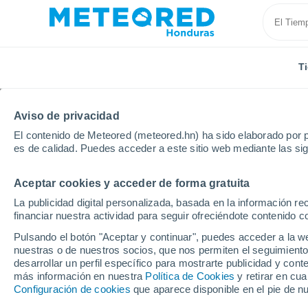
T
Aviso de privacidad
El contenido de Meteored (meteored.hn) ha sido elaborado por p
es de calidad. Puedes acceder a este sitio web mediante las si
Aceptar cookies y acceder de forma gratuita
Inicio
Alemania
Baviera
Lindau (Bodensee)
La publicidad digital personalizada, basada en la información r
financiar nuestra actividad para seguir ofreciéndote contenido c
Tiempo en Lindau (Bo
Pulsando el botón "Aceptar y continuar", puedes acceder a la w
nuestras o de nuestros socios, que nos permiten el seguimiento
03:59
Jueves
desarrollar un perfil específico para mostrarte publicidad y co
más información en nuestra
Política de Cookies
y retirar en cu
Configuración de cookies
que aparece disponible en el pie de n
Nubes y claros