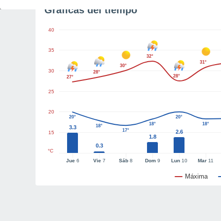
Gráficas del tiempo
40
35
32°
31°
30°
30
28°
28°
27°
25
20
20°
20°
18°
18°
18°
3.3
17°
2.6
15
1.8
0.3
°C
Jue
6
Vie
7
Sáb
8
Dom
9
Lun
10
Mar
11
Máxima