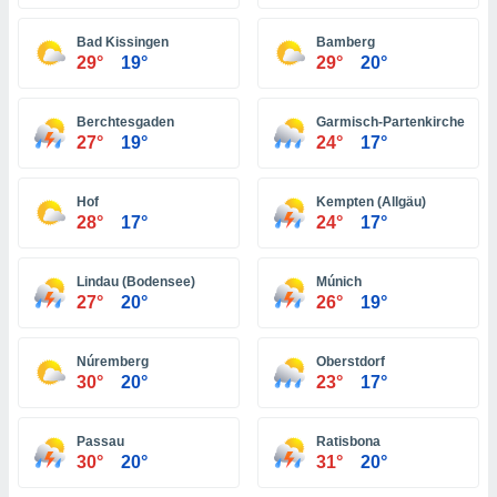
ón de
uedes
Bad Kissingen
Bamberg
uestro sitio
29°
19°
29°
20°
ed.hn. En
te
 de que
Berchtesgaden
Garmisch-Partenkirchen
talarán
27°
19°
24°
17°
e sean
para
a
Hof
Kempten (Allgäu)
por el sitio
28°
17°
24°
17°
o se
cookies para
Lindau (Bodensee)
Múnich
nto ni para
27°
20°
26°
19°
licidad o
Núremberg
Oberstdorf
ado, aunque
30°
20°
23°
17°
sualizar
general no
ada. Puedes
Passau
Ratisbona
 instalación
30°
20°
31°
20°
y acceder a
io web a