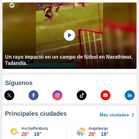
ublicidad y
do en
 mismo.
sultar más
 en nuestra
 Cookies
y
ualquier
ento
Un rayo impactó en un campo de fútbol en Narathiwat,
 botón
Tailandia.
ación de
kies
 disponible
Síguenos
e nuestra
.
IVAMENTE,
Principales ciudades
Más ciudades
as
 a cookies
Aschaffenburg
Augsburgo
28°
18°
28°
18°
 no aceptar