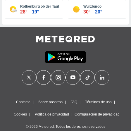
ste abono
Rothenburg ob der Tauber
Wurzburgo
 botón
28°
19°
30°
20°
.
nto,
cios
kies,
ores únicos
as similares
nar,
rocesar
onales como
 este sitio
recciones IP
ficadores de
 posible
s
Contacto
Sobre nosotros
FAQ
Términos de uso
 traten tus
nales en
Cookies
Política de privacidad
Configuración de privacidad
 interés
go a lo que
© 2026 Meteored. Todos los derechos reservados
nerte. Para