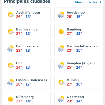
Principales ciudades
Más ciudades
Aschaffenburg
Augsburgo
26°
13°
26°
15°
Bad Kissingen
Bamberg
27°
13°
27°
13°
Berchtesgaden
Garmisch-Partenkirche
23°
18°
23°
15°
Hof
Kempten (Allgäu)
24°
13°
25°
14°
Lindau (Bodensee)
Múnich
28°
17°
27°
16°
Núremberg
Oberstdorf
27°
14°
23°
14°