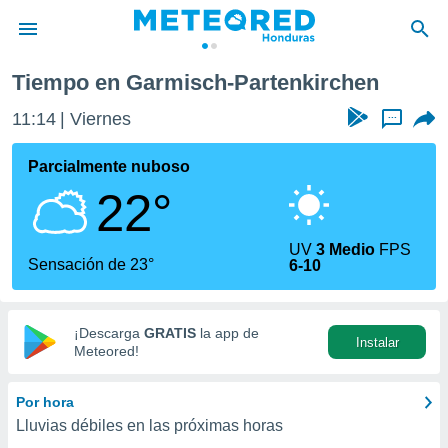
Tiempo en Garmisch-Partenkirchen
privacidad
11:14
Viernes
...
o de
n) ha sido
Parcialmente nuboso
or
22°
es para
ue la
 que se
UV
3 Medio
FPS
e calidad.
Sensación de 23°
6-10
eder a este
ediante las
opciones:
¡Descarga
GRATIS
la app de
Instalar
ookies y
Meteored!
e forma
Por hora
d digital
Lluvias débiles en las próximas horas
ada, basada