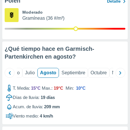
Polen
ados con el
Detalle
 seleccionar
o.
Moderado
Gramíneas (36 #/m³)
calización
precisa e
ión mediante
, publicidad
¿Qué tiempo hace en Garmisch-
dos,
Partenkirchen en
agosto
?
 publicidad
,
ón de
yo
Junio
Julio
Agosto
Septiembre
Octubre
Noviemb
 desarrollo
s.
T. Media:
15°C
Max.:
19°C
Min:
10°C
tros 1199
ios
Días de lluvia:
19
días
Acum. de lluvia:
209 mm
Viento medio:
4 km/h