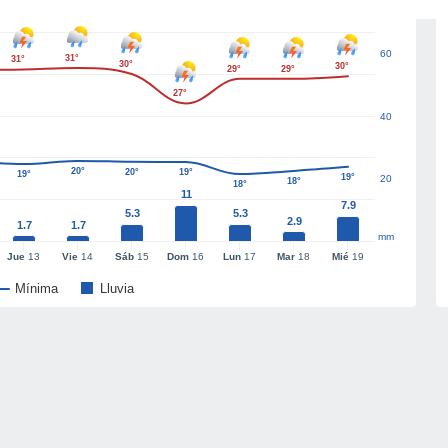
60
31°
31°
30°
30°
29°
29°
27°
40
20°
20°
19°
19°
19°
20
18°
18°
11
7.9
5.3
5.3
2.9
1.7
1.7
mm
Jue
13
Vie
14
Sáb
15
Dom
16
Lun
17
Mar
18
Mié
19
Mínima
Lluvia