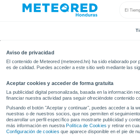
T
Aviso de privacidad
El contenido de Meteored (meteored.hn) ha sido elaborado por p
es de calidad. Puedes acceder a este sitio web mediante las si
Aceptar cookies y acceder de forma gratuita
Inicio
Departamento de Comayagua
Las Arenas
La publicidad digital personalizada, basada en la información r
financiar nuestra actividad para seguir ofreciéndote contenido c
Tiempo en Las Arenas 8
Pulsando el botón "Aceptar y continuar", puedes acceder a la w
nuestras o de nuestros socios, que nos permiten el seguimiento
03:28
Viernes
desarrollar un perfil específico para mostrarte publicidad y co
más información en nuestra
Política de Cookies
y retirar en cu
Configuración de cookies
que aparece disponible en el pie de n
Nubes y claros