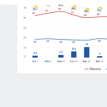
35
33°
32°
31°
31°
30°
30°
30
25
20
20°
19°
19°
19°
19°
14
15
8.4
3.7
2.6
2
°C
Vie
7
Sáb
8
Dom
9
Lun
10
Mar
11
Mié
12
Máxima