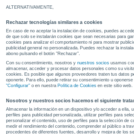
20°
ALTERNATIVAMENTE,
Rechazar tecnologías similares a cookies
Menguant
En caso de no aceptar la instalación de cookies, puedes accede
Iluminada
Sensación de 20°
de que solo se instalarán cookies que sean necesarias para garan
cookies para analizar el comportamiento ni para mostrar publici
publicidad general no personalizada. Puedes rechazar la instala
abono pulsando el botón "Rechazar".
Tiempo 1 - 7 días
Mapa de nubosidad
Radar de llu
Con su consentimiento, nosotros y
nuestros socios
usamos cooki
almacenar, acceder y procesar datos personales como su visita e
cookies. Es posible que algunos proveedores traten tus datos pe
oponerte. Para ello, puede retirar su consentimiento u oponerse
Sábado
Domingo
Viernes
"Configurar"
o en nuestra
Política de Cookies
en este sitio web.
15 Ago
16 Ago
14 Ago
Nosotros y nuestros socios hacemos el siguiente trata
Almacenar la información en un dispositivo y/o acceder a ella, 
90%
90%
80%
perfiles para publicidad personalizada, utilizar perfiles para sele
5.3 mm
11 mm
1.7 mm
personalizar el contenido, uso de perfiles para la selección de c
30°
/
20°
27°
/
19°
31°
/
20°
medir el rendimiento del contenido, comprender al público a tra
procedentes de diferentes fuentes, desarrollo y mejora de los se