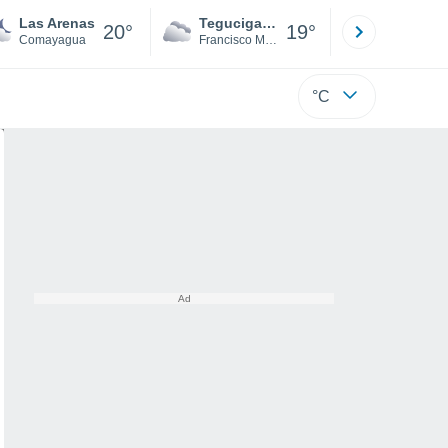
Las Arenas
Tegucigalpa
San Pedr
20°
19°
Comayagua
Francisco Morazán
Cortés
°C