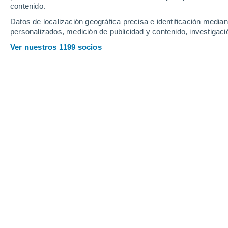
contenido.
10
-
44
km/h
8
-
45
km/h
7
11
-
45
km/h
Datos de localización geográfica precisa e identificación mediant
personalizados, medición de publicidad y contenido, investigació
Viernes, 14 de agosto
Ver nuestros 1199 socios
Nubes y claros
20°
03:00
Sensación T.
20°
Nubes y claros
20°
06:00
Sensación T.
20°
Nubes y claros
25°
09:00
Sensación T.
26°
Nubes y claros
30°
12:00
Sensación T.
30°
Lluvia débil
40%
28°
15:00
0.3 mm
Sensación T.
29°