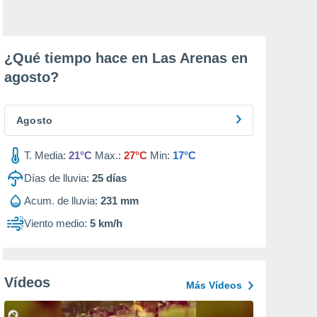
¿Qué tiempo hace en Las Arenas en
agosto
?
Agosto
T. Media:
21°C
Max.:
27°C
Min:
17°C
Días de lluvia:
25
días
Acum. de lluvia:
231 mm
Viento medio:
5 km/h
Vídeos
Más Vídeos