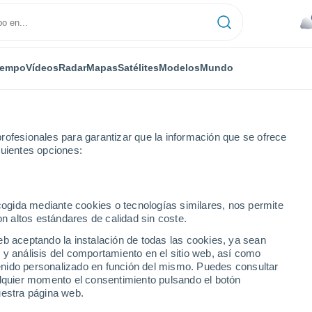
iempo
Vídeos
Radar
Mapas
Satélites
Modelos
Mundo
rofesionales para garantizar que la información que se ofrece
guientes opciones:
Próxima semana
ecogida mediante cookies o tecnologías similares, nos permite
on altos estándares de calidad sin coste.
 - 14 días
eb aceptando la instalación de todas las cookies, ya sean
 y análisis del comportamiento en el sitio web, así como
...
ntenido personalizado en función del mismo. Puedes consultar
alquier momento el consentimiento pulsando el botón
Por hora
uestra página web.
Cielos nubosos en las próximas
horas