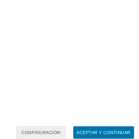
Calendario lunar
Lun
Mar
Mié
Jue
Vie
Sáb
Dom
7
8
9
10
11
12
13
14
15
16
17
18
19
20
CONFIGURACIÓN
ACEPTAR Y CONTINUAR
80