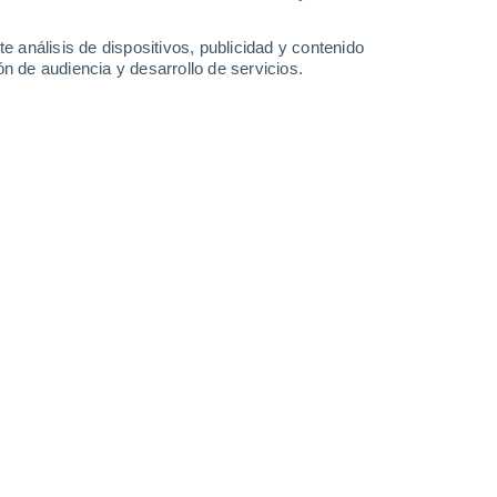
-
34
km/h
8
-
38
km/h
6
-
36
km/h
3
-
30
km/h
e análisis de dispositivos, publicidad y contenido
n de audiencia y desarrollo de servicios.
Este
0 Bajo
6
-
21 km/h
FPS:
no
Este
0 Bajo
7
-
26 km/h
FPS:
no
Este
7 Alto
10
-
33 km/h
FPS:
15-25
Este
11+ ¡Extremo!
11
-
40 km/h
FPS:
50+
Noreste
7 Alto
5
-
44 km/h
FPS:
15-25