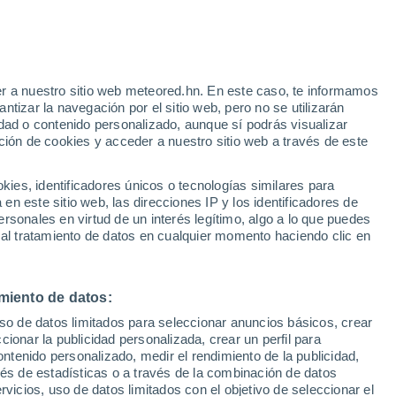
e
r a nuestro sitio web meteored.hn. En este caso, te informamos
:
31%
tizar la navegación por el sitio web, pero no se utilizarán
dad o contenido personalizado, aunque sí podrás visualizar
ción de cookies y acceder a nuestro sitio web a través de este
via
Satélites
Modelos
es, identificadores únicos o tecnologías similares para
n este sitio web, las direcciones IP y los identificadores de
rsonales en virtud de un interés legítimo, algo a lo que puedes
 al tratamiento de datos en cualquier momento haciendo clic en
Lunes
Martes
Miércoles
Jueves
17 Ago
18 Ago
19 Ago
20 Ago
miento de datos:
uso de datos limitados para seleccionar anuncios básicos, crear
80%
80%
90%
90%
ccionar la publicidad personalizada, crear un perfil para
5.3 mm
2.9 mm
7.9 mm
8 mm
ontenido personalizado, medir el rendimiento de la publicidad,
29°
/
18°
29°
/
18°
30°
/
19°
27°
/
18°
vés de estadísticas o a través de la combinación de datos
rvicios, uso de datos limitados con el objetivo de seleccionar el