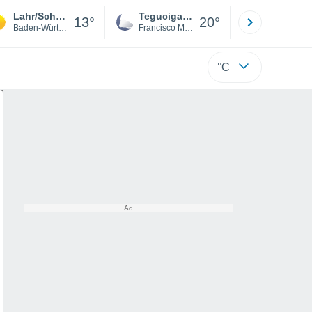
Lahr/Schwarzwald
Tegucigalpa
San Pedr
13°
20°
Baden-Württemberg
Francisco Morazán
Cortés
°C