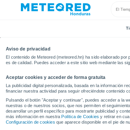
T
Aviso de privacidad
El contenido de Meteored (meteored.hn) ha sido elaborado por p
es de calidad. Puedes acceder a este sitio web mediante las si
Aceptar cookies y acceder de forma gratuita
Inicio
Alemania
Baden-Wurtemberg
Lahr/Schw
La publicidad digital personalizada, basada en la información r
financiar nuestra actividad para seguir ofreciéndote contenido c
Tiempo en Lahr/Schwa
Pulsando el botón "Aceptar y continuar", puedes acceder a la w
nuestras o de nuestros socios, que nos permiten el seguimiento
06:53
Viernes
desarrollar un perfil específico para mostrarte publicidad y co
más información en nuestra
Política de Cookies
y retirar en cu
Configuración de cookies
que aparece disponible en el pie de n
Soleado