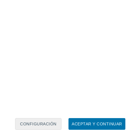
Calendario lunar
Lun
Mar
Mié
Jue
Vie
Sáb
Dom
7
8
9
10
11
12
13
14
15
16
17
18
19
20
CONFIGURACIÓN
ACEPTAR Y CONTINUAR
6