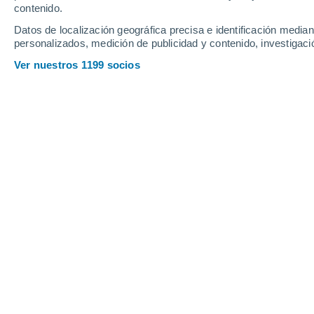
contenido.
11
-
29
km/h
11
-
26
km/h
9
14
-
34
km/h
Datos de localización geográfica precisa e identificación mediant
personalizados, medición de publicidad y contenido, investigació
Tiempo en Lahr/Schwarzwald hoy
, 7
Ver nuestros 1199 socios
Soleado
16°
07:00
Sensación T.
16°
Nubes y claros
18°
08:00
Sensación T.
18°
Soleado
20°
09:00
Sensación T.
20°
Soleado
24°
11:00
Sensación T.
25°
Soleado
27°
14:00
Sensación T.
27°