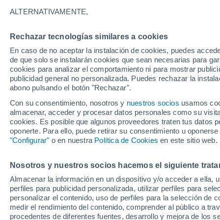
16°
ALTERNATIVAMENTE,
Rechazar tecnologías similares a cookies
Noreste
En caso de no aceptar la instalación de cookies, puedes accede
Sensación de 16°
5
-
11 km/h
de que solo se instalarán cookies que sean necesarias para garan
cookies para analizar el comportamiento ni para mostrar publici
publicidad general no personalizada. Puedes rechazar la instala
abono pulsando el botón "Rechazar".
Tiempo 1 - 7 días
Mapa de nubosidad
Radar de llu
Con su consentimiento, nosotros y
nuestros socios
usamos cooki
almacenar, acceder y procesar datos personales como su visita e
cookies. Es posible que algunos proveedores traten tus datos pe
oponerte. Para ello, puede retirar su consentimiento u oponerse
Mañana
Domingo
Hoy
"Configurar"
o en nuestra
Política de Cookies
en este sitio web.
8 Ago
9 Ago
7 Ago
Nosotros y nuestros socios hacemos el siguiente trata
Almacenar la información en un dispositivo y/o acceder a ella, 
perfiles para publicidad personalizada, utilizar perfiles para sele
personalizar el contenido, uso de perfiles para la selección de c
32°
/
15°
35°
/
18°
29°
/
15°
medir el rendimiento del contenido, comprender al público a tra
procedentes de diferentes fuentes, desarrollo y mejora de los se