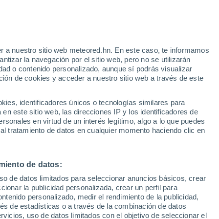
r a nuestro sitio web meteored.hn. En este caso, te informamos
tizar la navegación por el sitio web, pero no se utilizarán
dad o contenido personalizado, aunque sí podrás visualizar
ción de cookies y acceder a nuestro sitio web a través de este
via
Satélites
Modelos
es, identificadores únicos o tecnologías similares para
n este sitio web, las direcciones IP y los identificadores de
rsonales en virtud de un interés legítimo, algo a lo que puedes
 al tratamiento de datos en cualquier momento haciendo clic en
Lunes
Martes
Miércoles
Jueves
10 Ago
11 Ago
12 Ago
13 Ago
miento de datos:
uso de datos limitados para seleccionar anuncios básicos, crear
50%
ccionar la publicidad personalizada, crear un perfil para
0.4 mm
ontenido personalizado, medir el rendimiento de la publicidad,
34°
/
23°
32°
/
19°
34°
/
18°
37°
/
19°
vés de estadísticas o a través de la combinación de datos
rvicios, uso de datos limitados con el objetivo de seleccionar el