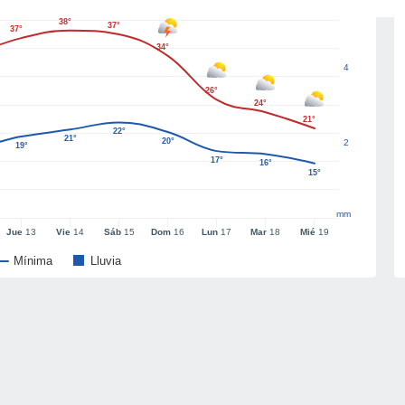
38°
37°
37°
34°
4
26°
24°
21°
22°
21°
20°
2
19°
17°
16°
15°
mm
Jue
13
Vie
14
Sáb
15
Dom
16
Lun
17
Mar
18
Mié
19
Mínima
Lluvia