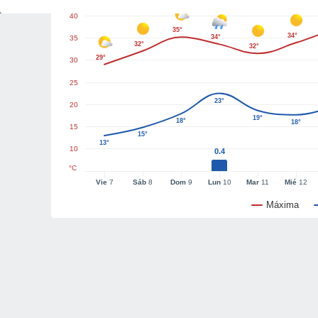
40
35°
34°
34°
35
32°
32°
29°
30
25
23°
20
19°
18°
18°
15
15°
13°
10
0.4
°C
Vie
7
Sáb
8
Dom
9
Lun
10
Mar
11
Mié
12
Máxima