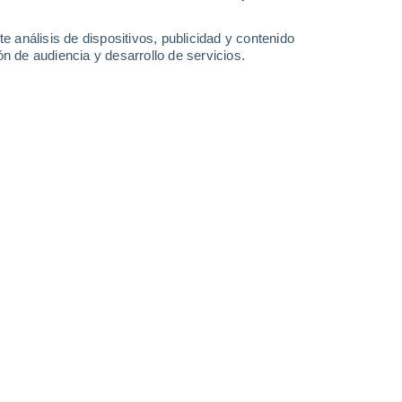
-
47
km/h
16
-
36
km/h
14
-
33
km/h
6
-
23
km/h
e análisis de dispositivos, publicidad y contenido
n de audiencia y desarrollo de servicios.
 de agosto
Noreste
0 Bajo
5
-
11 km/h
FPS:
no
Norte
0 Bajo
6
-
16 km/h
FPS:
no
Norte
1 Bajo
8
-
20 km/h
FPS:
no
Norte
4 Medio
11
-
28 km/h
FPS:
6-10
Norte
6 Alto
11
-
31 km/h
FPS:
15-25