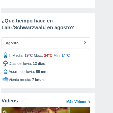
¿Qué tiempo hace en
Lahr/Schwarzwald en
agosto
?
Agosto
T. Media:
19°C
Max.:
24°C
Min:
14°C
Días de lluvia:
12
días
Acum. de lluvia:
88 mm
Viento medio:
7 km/h
Vídeos
Más Vídeos