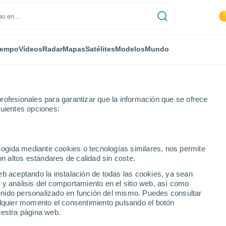
iempo
Vídeos
Radar
Mapas
Satélites
Modelos
Mundo
rofesionales para garantizar que la información que se ofrece
guientes opciones:
arzwald
ecogida mediante cookies o tecnologías similares, nos permite
on altos estándares de calidad sin coste.
rzwald
eb aceptando la instalación de todas las cookies, ya sean
 y análisis del comportamiento en el sitio web, así como
...
ntenido personalizado en función del mismo. Puedes consultar
alquier momento el consentimiento pulsando el botón
Por hora
uestra página web.
Intervalos nubosos en las
próximas horas