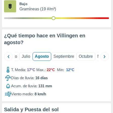
ados con el
Bajo
 seleccionar
Gramíneas (19 #/m³)
o.
calización
precisa e
ión mediante
¿Qué tiempo hace en Villingen en
, publicidad
agosto
?
dos,
 publicidad
,
yo
Junio
Julio
Agosto
Septiembre
Octubre
Noviemb
ón de
 desarrollo
T. Media:
17°C
Max.:
22°C
Min:
12°C
s.
Días de lluvia:
16
días
tros 1199
ios
Acum. de lluvia:
131 mm
Viento medio:
8 km/h
Salida y Puesta del sol