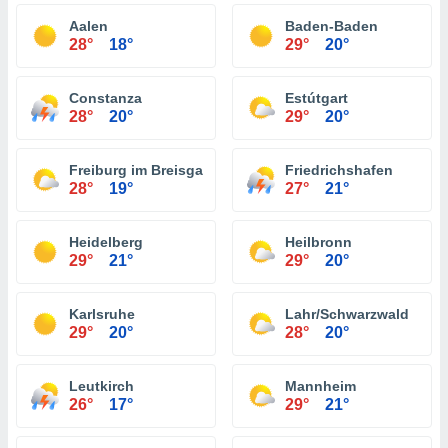
Aalen
Baden-Baden
28°
18°
29°
20°
Constanza
Estútgart
28°
20°
29°
20°
Freiburg im Breisgau
Friedrichshafen
28°
19°
27°
21°
Heidelberg
Heilbronn
29°
21°
29°
20°
Karlsruhe
Lahr/Schwarzwald
29°
20°
28°
20°
Leutkirch
Mannheim
26°
17°
29°
21°