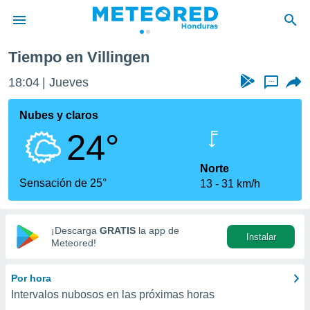
Tiempo en Villingen
privacidad
18:04
Jueves
...
o de
n) ha sido
Nubes y claros
or
24°
es para
ue la
 que se
Norte
e calidad.
Sensación de 25°
13
31 km/h
eder a este
ediante las
opciones:
¡Descarga
GRATIS
la app de
Instalar
ookies y
Meteored!
e forma
Por hora
d digital
Intervalos nubosos en las próximas horas
ada, basada