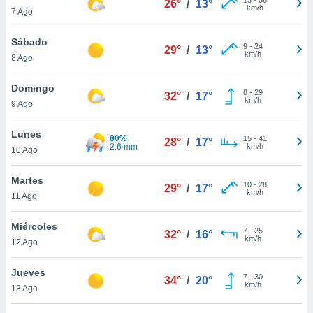
26°
/
13°
ublicidad y
km/h
7 Ago
do en
Sábado
 mismo.
9
-
24
29°
/
13°
km/h
sultar más
8 Ago
 en nuestra
 Cookies
y
Domingo
8
-
29
32°
/
17°
ualquier
km/h
9 Ago
ento
Lunes
 botón
80%
15
-
41
28°
/
17°
2.6 mm
km/h
10 Ago
ación de
kies
 disponible
Martes
10
-
28
29°
/
17°
e nuestra
km/h
11 Ago
.
Miércoles
IVAMENTE,
7
-
25
32°
/
16°
km/h
12 Ago
as
Jueves
7
-
30
34°
/
20°
 a cookies
km/h
13 Ago
 no aceptar