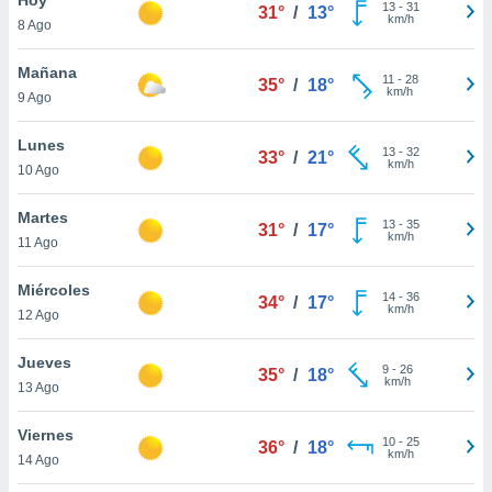
ublicidad y
13
-
31
31°
/
13°
km/h
8 Ago
do en
 mismo.
Mañana
11
-
28
35°
/
18°
sultar más
km/h
9 Ago
 en nuestra
 Cookies
y
Lunes
13
-
32
ualquier
33°
/
21°
km/h
10 Ago
ento
 botón
Martes
13
-
35
31°
/
17°
ación de
km/h
11 Ago
kies
 disponible
Miércoles
14
-
36
e nuestra
34°
/
17°
km/h
12 Ago
.
Jueves
IVAMENTE,
9
-
26
35°
/
18°
km/h
13 Ago
as
Viernes
10
-
25
36°
/
18°
 a cookies
km/h
14 Ago
 no aceptar