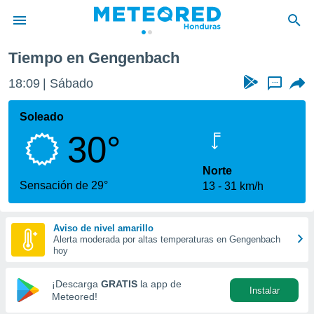
Tiempo en Gengenbach
privacidad
18:09
Sábado
...
o de
n) ha sido
Soleado
or
30°
es para
ue la
 que se
Norte
e calidad.
Sensación de 29°
13
31 km/h
eder a este
ediante las
opciones:
Aviso de nivel amarillo
Alerta moderada por altas temperaturas en Gengenbach
ookies y
hoy
e forma
¡Descarga
GRATIS
la app de
Instalar
d digital
Meteored!
ada, basada