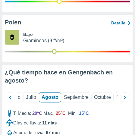
ados con el
 seleccionar
o.
calización
Polen
Detalle
precisa e
ión mediante
Bajo
Gramíneas (9 #/m³)
, publicidad
dos,
 publicidad
,
¿Qué tiempo hace en Gengenbach en
ón de
 desarrollo
agosto
?
s.
tros 1199
yo
Junio
Julio
Agosto
Septiembre
Octubre
Noviemb
ios
T. Media:
20°C
Max.:
25°C
Min:
15°C
Días de lluvia:
11
días
Acum. de lluvia:
67 mm