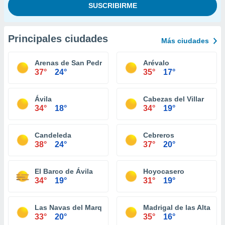
Principales ciudades
Más ciudades
Arenas de San Pedro
Arévalo
37°
24°
35°
17°
Ávila
Cabezas del Villar
34°
18°
34°
19°
Candeleda
Cebreros
38°
24°
37°
20°
El Barco de Ávila
Hoyocasero
34°
19°
31°
19°
Las Navas del Marqués
Madrigal de las Altas To
33°
20°
35°
16°