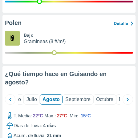
ados con el
 seleccionar
o.
calización
Polen
Detalle
precisa e
ión mediante
Bajo
Gramíneas (8 #/m³)
, publicidad
dos,
 publicidad
,
¿Qué tiempo hace en Guisando en
ón de
 desarrollo
agosto
?
s.
tros 1199
yo
Junio
Julio
Agosto
Septiembre
Octubre
Noviemb
ios
T. Media:
22°C
Max.:
27°C
Min:
15°C
Días de lluvia:
4
días
Acum. de lluvia:
21 mm