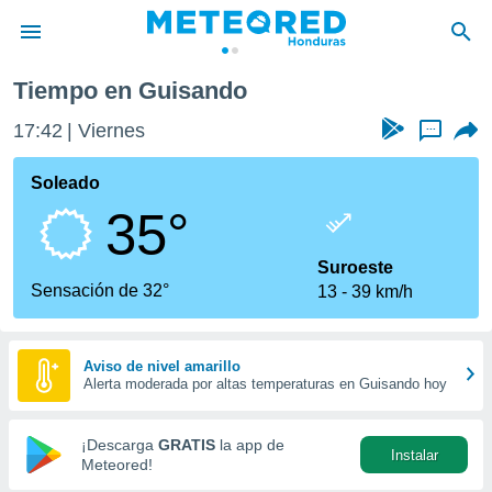
do
Tiempo en Guisando
privacidad
17:42
Viernes
...
o de
n) ha sido
Soleado
or
35°
es para
ue la
 que se
Suroeste
e calidad.
Sensación de 32°
13
39 km/h
eder a este
ediante las
opciones:
Aviso de nivel amarillo
Alerta moderada por altas temperaturas en Guisando hoy
ookies y
e forma
¡Descarga
GRATIS
la app de
Instalar
d digital
Meteored!
ada, basada