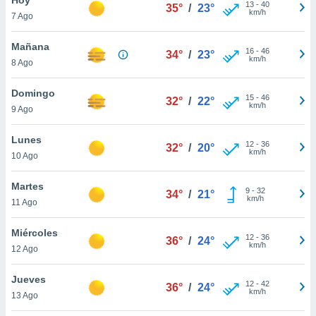
ublicidad y
13
-
40
35°
/
23°
km/h
7 Ago
do en
 mismo.
Mañana
16
-
46
34°
/
23°
sultar más
km/h
8 Ago
 en nuestra
 Cookies
y
Domingo
15
-
46
ualquier
32°
/
22°
km/h
9 Ago
ento
 botón
Lunes
12
-
36
32°
/
20°
ación de
km/h
10 Ago
kies
 disponible
Martes
9
-
32
e nuestra
34°
/
21°
km/h
11 Ago
.
Miércoles
IVAMENTE,
12
-
36
36°
/
24°
km/h
12 Ago
as
Jueves
12
-
42
36°
/
24°
 a cookies
km/h
13 Ago
 no aceptar