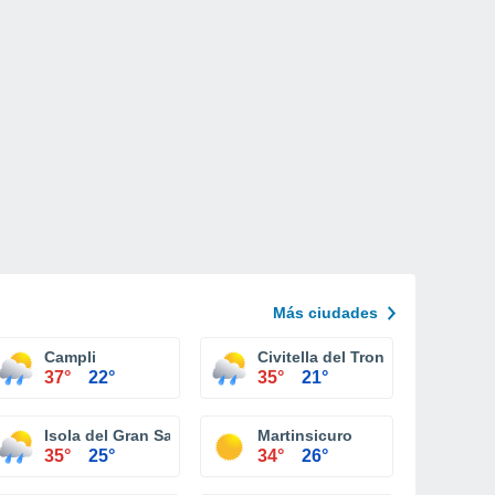
Más ciudades
Campli
Civitella del Tronto
37°
22°
35°
21°
Isola del Gran Sasso d'Italia
Martinsicuro
35°
25°
34°
26°