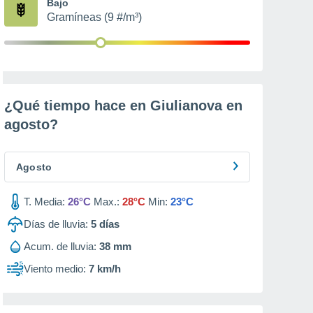
Bajo
Gramíneas (9 #/m³)
¿Qué tiempo hace en Giulianova en
agosto
?
Agosto
T. Media:
26°C
Max.:
28°C
Min:
23°C
Días de lluvia:
5
días
Acum. de lluvia:
38 mm
Viento medio:
7 km/h