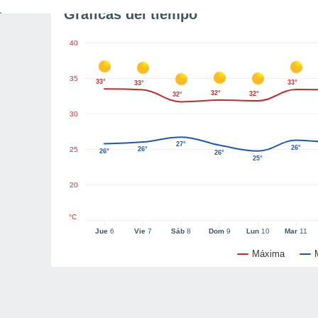
Gráficas del tiempo
40
35
33°
33°
33°
32°
32°
32°
30
27°
26°
25
26°
26°
26°
25°
20
°C
Jue
6
Vie
7
Sáb
8
Dom
9
Lun
10
Mar
11
Máxima