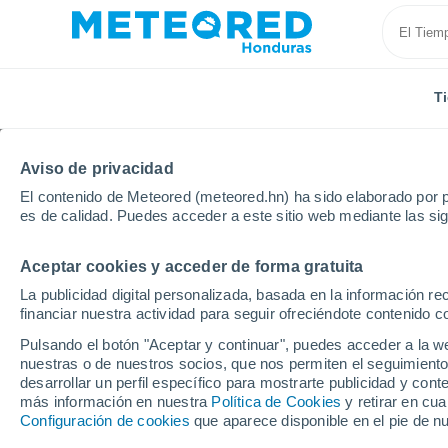
T
Aviso de privacidad
El contenido de Meteored (meteored.hn) ha sido elaborado por p
es de calidad. Puedes acceder a este sitio web mediante las si
Aceptar cookies y acceder de forma gratuita
Inicio
Italia
Provincia de Teramo
Giulianova
La publicidad digital personalizada, basada en la información r
financiar nuestra actividad para seguir ofreciéndote contenido c
Tiempo en Giulianova
Pulsando el botón "Aceptar y continuar", puedes acceder a la w
nuestras o de nuestros socios, que nos permiten el seguimiento
14:03
Jueves
desarrollar un perfil específico para mostrarte publicidad y co
más información en nuestra
Política de Cookies
y retirar en cu
Configuración de cookies
que aparece disponible en el pie de n
Soleado