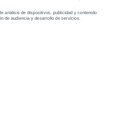
-
31
km/h
13
-
28
km/h
18
-
34
km/h
20
-
38
km/h
e análisis de dispositivos, publicidad y contenido
n de audiencia y desarrollo de servicios.
to
Este
7 Alto
11
-
25 km/h
FPS:
15-25
Este
6 Alto
10
-
23 km/h
FPS:
15-25
Este
4 Medio
8
-
21 km/h
FPS:
6-10
Este
3 Medio
7
-
18 km/h
FPS:
6-10
Este
1 Bajo
8
-
17 km/h
FPS:
no