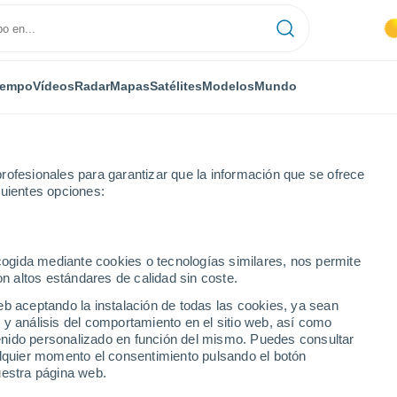
iempo
Vídeos
Radar
Mapas
Satélites
Modelos
Mundo
rofesionales para garantizar que la información que se ofrece
guientes opciones:
ecogida mediante cookies o tecnologías similares, nos permite
on altos estándares de calidad sin coste.
eb aceptando la instalación de todas las cookies, ya sean
 y análisis del comportamiento en el sitio web, así como
...
ntenido personalizado en función del mismo. Puedes consultar
alquier momento el consentimiento pulsando el botón
Por hora
uestra página web.
Calor Húmedo Sofocante en las
próximas horas