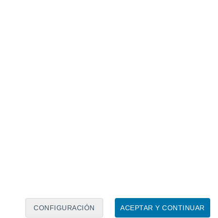
Calendario lunar
Lun
Mar
Mié
Jue
Vie
Sáb
Dom
6
7
8
9
10
11
12
13
14
15
16
17
18
19
CONFIGURACIÓN
ACEPTAR Y CONTINUAR