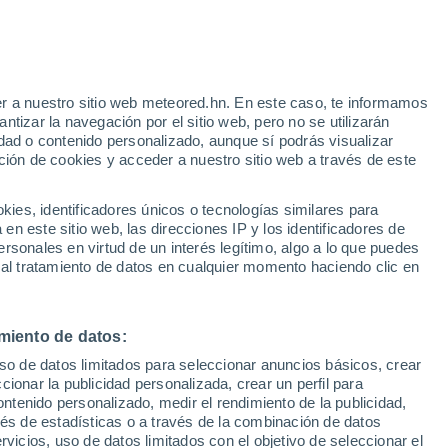
Aviso de nivel amarillo
Alerta moderada por altas
temperaturas en Giulianova hoy
r a nuestro sitio web meteored.hn. En este caso, te informamos
tizar la navegación por el sitio web, pero no se utilizarán
dad o contenido personalizado, aunque sí podrás visualizar
ción de cookies y acceder a nuestro sitio web a través de este
uvia
Satélites
Modelos
es, identificadores únicos o tecnologías similares para
n este sitio web, las direcciones IP y los identificadores de
rsonales en virtud de un interés legítimo, algo a lo que puedes
 al tratamiento de datos en cualquier momento haciendo clic en
omingo
Lunes
Martes
Miércoles
9 Ago
10 Ago
11 Ago
12 Ago
miento de datos:
uso de datos limitados para seleccionar anuncios básicos, crear
ccionar la publicidad personalizada, crear un perfil para
ontenido personalizado, medir el rendimiento de la publicidad,
32°
/
26°
32°
/
25°
33°
/
26°
33°
/
26°
vés de estadísticas o a través de la combinación de datos
rvicios, uso de datos limitados con el objetivo de seleccionar el