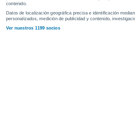
contenido.
12
-
25
km/h
17
-
30
km/h
15
12
-
25
km/h
Datos de localización geográfica precisa e identificación mediant
personalizados, medición de publicidad y contenido, investigació
Tiempo en Giulianova hoy
, 6 de agos
Ver nuestros 1199 socios
Soleado
32°
14:00
Sensación T.
36°
Soleado
32°
15:00
Sensación T.
36°
Soleado
32°
16:00
Sensación T.
36°
Soleado
32°
17:00
Sensación T.
36°
Soleado
32°
18:00
Sensación T.
36°