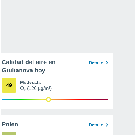
Calidad del aire en
Detalle
Giulianova hoy
Moderada
49
O₃ (126 µg/m³)
Polen
Detalle