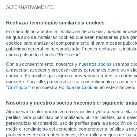
32°
ALTERNATIVAMENTE,
Rechazar tecnologías similares a cookies
UV
7 Alto
En caso de no aceptar la instalación de cookies, puedes accede
Sensación de 36°
FPS
15-25
de que solo se instalarán cookies que sean necesarias para garan
cookies para analizar el comportamiento ni para mostrar publici
publicidad general no personalizada. Puedes rechazar la instala
abono pulsando el botón "Rechazar".
Tiempo 1 - 7 días
Mapa de temperatura
Radar de ll
Con su consentimiento, nosotros y
nuestros socios
usamos cooki
almacenar, acceder y procesar datos personales como su visita e
cookies. Es posible que algunos proveedores traten tus datos pe
oponerte. Para ello, puede retirar su consentimiento u oponerse
Mañana
Sábado
D
Hoy
"Configurar"
o en nuestra
Política de Cookies
en este sitio web.
7 Ago
8 Ago
6 Ago
Nosotros y nuestros socios hacemos el siguiente trata
Almacenar la información en un dispositivo y/o acceder a ella, 
perfiles para publicidad personalizada, utilizar perfiles para sele
personalizar el contenido, uso de perfiles para la selección de c
33°
/
26°
32°
/
27°
33°
/
26°
medir el rendimiento del contenido, comprender al público a tra
procedentes de diferentes fuentes, desarrollo y mejora de los se