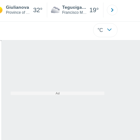
Giulianova
Tegucigalpa
San Pedr
32°
19°
Province of Teramo
Francisco Morazán
Cortés
°C