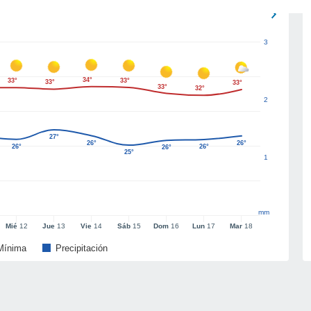
3
34°
33°
33°
33°
33°
33°
32°
2
27°
26°
26°
26°
26°
26°
25°
1
mm
Mié
12
Jue
13
Vie
14
Sáb
15
Dom
16
Lun
17
Mar
18
Mínima
Precipitación