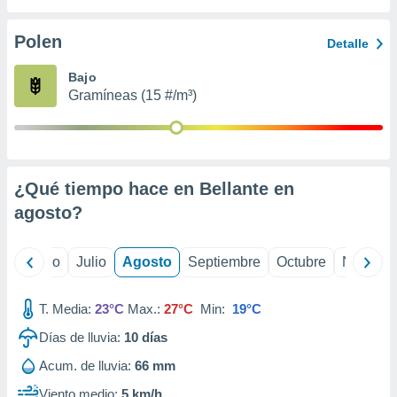
ados con el
 seleccionar
o.
Polen
Detalle
calización
Bajo
precisa e
Gramíneas (15 #/m³)
ión mediante
, publicidad
dos,
 publicidad
¿Qué tiempo hace en Bellante en
,
agosto
?
ón de
 desarrollo
s.
yo
Junio
Julio
Agosto
Septiembre
Octubre
Noviemb
tros 1199
ios
T. Media:
23°C
Max.:
27°C
Min:
19°C
Días de lluvia:
10
días
Acum. de lluvia:
66 mm
Viento medio:
5 km/h