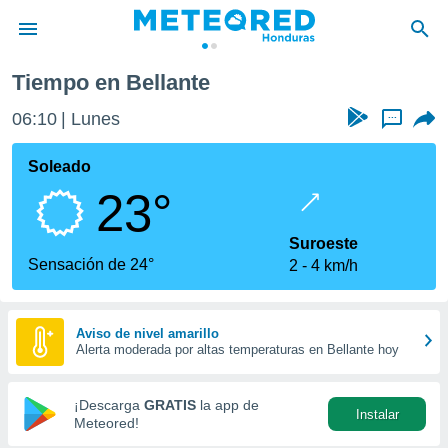
Tiempo en Bellante
privacidad
06:10
Lunes
...
o de
n) ha sido
Soleado
or
23°
es para
ue la
 que se
Suroeste
e calidad.
Sensación de 24°
2
4 km/h
eder a este
ediante las
opciones:
Aviso de nivel amarillo
Alerta moderada por altas temperaturas en Bellante hoy
ookies y
e forma
¡Descarga
GRATIS
la app de
Instalar
d digital
Meteored!
ada, basada