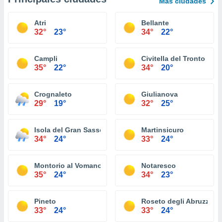
Más ciudades
Atri
Bellante
32°
23°
34°
22°
Campli
Civitella del Tronto
35°
22°
34°
20°
Crognaleto
Giulianova
29°
19°
32°
25°
Isola del Gran Sasso d'Italia
Martinsicuro
34°
24°
33°
24°
Montorio al Vomano
Notaresco
35°
24°
34°
23°
Pineto
Roseto degli Abruzzi
33°
24°
33°
24°