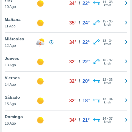
ublicidad y
14
-
33
34°
/
22°
km/h
10 Ago
do en
 mismo.
Mañana
15
-
35
35°
/
24°
sultar más
km/h
11 Ago
 en nuestra
 Cookies
y
Miércoles
13
-
34
ualquier
34°
/
22°
km/h
12 Ago
ento
 botón
Jueves
16
-
37
32°
/
22°
ación de
km/h
13 Ago
kies
 disponible
Viernes
12
-
33
e nuestra
32°
/
20°
km/h
14 Ago
.
Sábado
IVAMENTE,
13
-
34
32°
/
18°
km/h
15 Ago
as
Domingo
14
-
37
34°
/
21°
 a cookies
km/h
16 Ago
 no aceptar