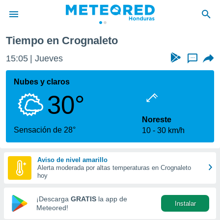
Tiempo en Crognaleto
privacidad
15:05
Jueves
...
o de
n) ha sido
Nubes y claros
or
30°
es para
ue la
 que se
Noreste
e calidad.
Sensación de 28°
10
30 km/h
eder a este
ediante las
opciones:
Aviso de nivel amarillo
Alerta moderada por altas temperaturas en Crognaleto
ookies y
hoy
e forma
¡Descarga
GRATIS
la app de
Instalar
d digital
Meteored!
ada, basada