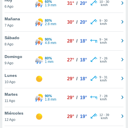
60%
ublicidad y
10
-
30
31°
/
20°
1.9 mm
km/h
6 Ago
do en
 mismo.
Mañana
80%
9
-
30
30°
/
20°
sultar más
2.8 mm
km/h
7 Ago
 en nuestra
 Cookies
y
Sábado
90%
9
-
34
ualquier
28°
/
18°
4.8 mm
km/h
8 Ago
ento
 botón
Domingo
80%
7
-
26
27°
/
18°
ación de
1 mm
km/h
9 Ago
kies
 disponible
Lunes
9
-
31
e nuestra
29°
/
18°
km/h
10 Ago
.
Martes
IVAMENTE,
90%
7
-
28
29°
/
19°
1.8 mm
km/h
11 Ago
as
Miércoles
12
-
39
29°
/
19°
 a cookies
km/h
12 Ago
 no aceptar