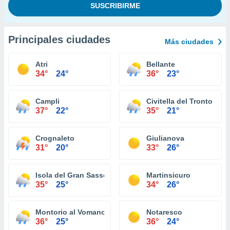
Principales ciudades
Más ciudades
Atri
Bellante
34°
24°
36°
23°
Campli
Civitella del Tronto
37°
22°
35°
21°
Crognaleto
Giulianova
31°
20°
33°
26°
Isola del Gran Sasso d'Italia
Martinsicuro
35°
25°
34°
26°
Montorio al Vomano
Notaresco
36°
25°
36°
24°