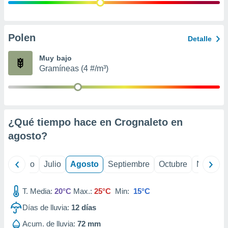
ados con el
 seleccionar
o.
calización
Polen
Detalle
precisa e
ión mediante
Muy bajo
Gramíneas (4 #/m³)
, publicidad
dos,
 publicidad
,
¿Qué tiempo hace en Crognaleto en
ón de
 desarrollo
agosto
?
s.
tros 1199
yo
Junio
Julio
Agosto
Septiembre
Octubre
Noviemb
ios
T. Media:
20°C
Max.:
25°C
Min:
15°C
Días de lluvia:
12
días
Acum. de lluvia:
72 mm