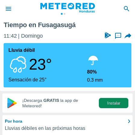
Tiempo en Fusagasugá
privacidad
11:42
Domingo
...
o de
n) ha sido
Lluvia débil
or
23°
es para
ue la
 que se
80%
e calidad.
Sensación de 25°
0.3 mm
eder a este
ediante las
opciones:
¡Descarga
GRATIS
la app de
Instalar
ookies y
Meteored!
e forma
Por hora
d digital
Lluvias débiles en las próximas horas
ada, basada