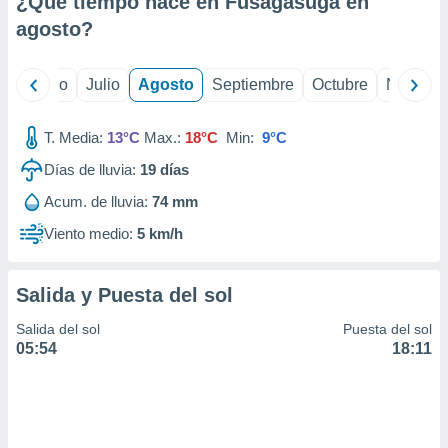
¿Qué tiempo hace en Fusagasugá en
ados con el
 seleccionar
agosto
?
o.
calización
yo
Junio
Julio
Agosto
Septiembre
Octubre
Noviemb
precisa e
ión mediante
T. Media:
13°C
Max.:
18°C
Min:
9°C
, publicidad
Días de lluvia:
19
días
dos,
Acum. de lluvia:
74 mm
 publicidad
,
Viento medio:
5 km/h
ón de
 desarrollo
s.
Salida y Puesta del sol
tros 1199
Salida del sol
Puesta del sol
ios
05:54
18:11