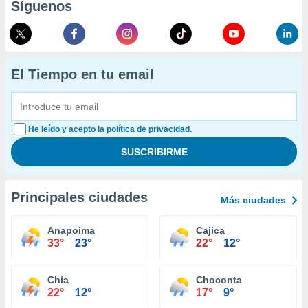
Síguenos
El Tiempo en tu email
He leído y acepto la política de privacidad.
Principales ciudades
Más ciudades
Anapoima
Cajica
33°
23°
22°
12°
Chía
Choconta
22°
12°
17°
9°