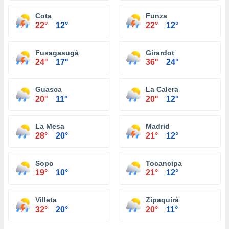
Cota
Funza
22°
12°
22°
12°
Fusagasugá
Girardot
24°
17°
36°
24°
Guasca
La Calera
20°
11°
20°
12°
La Mesa
Madrid
28°
20°
21°
12°
Sopo
Tocancipa
19°
10°
21°
12°
Villeta
Zipaquirá
32°
20°
20°
11°