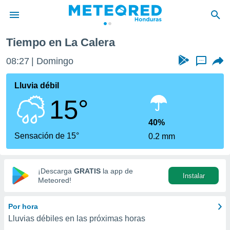
Tiempo en La Calera
privacidad
08:27
Domingo
...
o de
n) ha sido
Lluvia débil
or
15°
es para
ue la
 que se
40%
e calidad.
Sensación de 15°
0.2 mm
eder a este
ediante las
opciones:
¡Descarga
GRATIS
la app de
Instalar
ookies y
Meteored!
e forma
Por hora
d digital
Lluvias débiles en las próximas horas
ada, basada