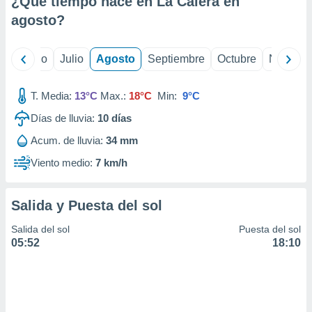
¿Qué tiempo hace en La Calera en
ados con el
 seleccionar
agosto
?
o.
calización
yo
Junio
Julio
Agosto
Septiembre
Octubre
Noviemb
precisa e
ión mediante
T. Media:
13°C
Max.:
18°C
Min:
9°C
, publicidad
Días de lluvia:
10
días
dos,
Acum. de lluvia:
34 mm
 publicidad
,
Viento medio:
7 km/h
ón de
 desarrollo
s.
Salida y Puesta del sol
tros 1199
Salida del sol
Puesta del sol
ios
05:52
18:10