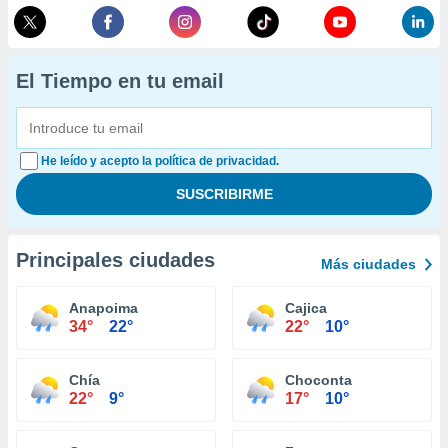
El Tiempo en tu email
He leído y acepto la política de privacidad.
Principales ciudades
Más ciudades
Anapoima
Cajica
34°
22°
22°
10°
Chía
Choconta
22°
9°
17°
10°