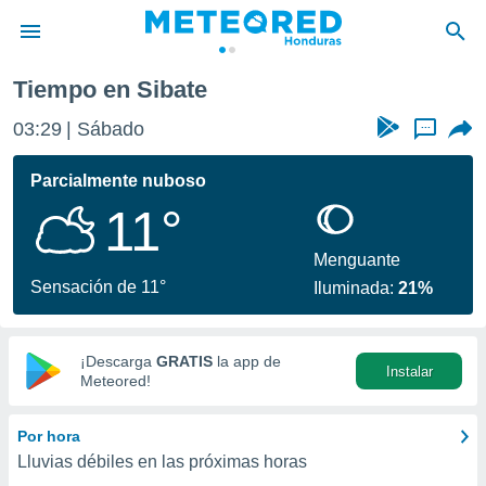
Tiempo en Sibate
privacidad
03:29
Sábado
...
o de
n) ha sido
Parcialmente nuboso
or
11°
es para
ue la
 que se
Menguante
e calidad.
Sensación de 11°
Iluminada:
21%
eder a este
ediante las
opciones:
¡Descarga
GRATIS
la app de
Instalar
ookies y
Meteored!
e forma
Por hora
d digital
Lluvias débiles en las próximas horas
ada, basada