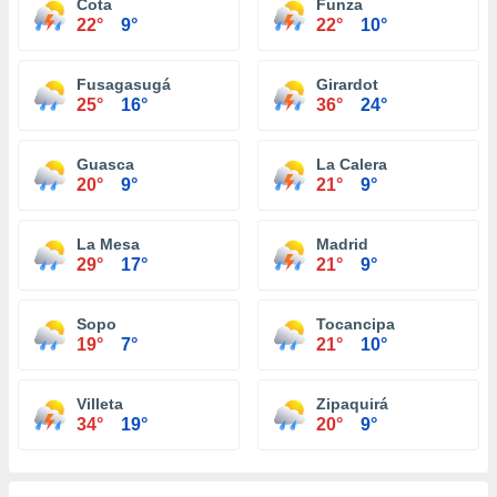
Cota
Funza
22°
9°
22°
10°
Fusagasugá
Girardot
25°
16°
36°
24°
Guasca
La Calera
20°
9°
21°
9°
La Mesa
Madrid
29°
17°
21°
9°
Sopo
Tocancipa
19°
7°
21°
10°
Villeta
Zipaquirá
34°
19°
20°
9°