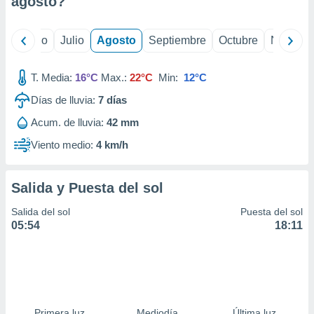
agosto
?
ados con el
 seleccionar
o.
yo
Junio
Julio
Agosto
Septiembre
Octubre
Noviemb
calización
precisa e
ión mediante
T. Media:
16°C
Max.:
22°C
Min:
12°C
Días de lluvia:
7
días
, publicidad
Acum. de lluvia:
42 mm
dos,
 publicidad
Viento medio:
4 km/h
,
ón de
 desarrollo
Salida y Puesta del sol
s.
Salida del sol
Puesta del sol
tros 1199
05:54
18:11
ios
Primera luz
Mediodía
Última luz