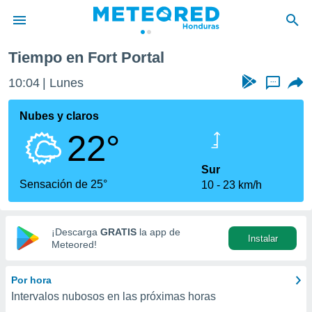
Tiempo en Fort Portal
privacidad
10:04
Lunes
...
o de
n) ha sido
Nubes y claros
or
22°
es para
ue la
 que se
Sur
e calidad.
Sensación de 25°
10
23 km/h
eder a este
ediante las
opciones:
¡Descarga
GRATIS
la app de
Instalar
ookies y
Meteored!
e forma
Por hora
d digital
Intervalos nubosos en las próximas horas
ada, basada