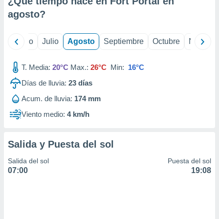
¿Qué tiempo hace en Fort Portal en
ados con el
 seleccionar
agosto
?
o.
calización
yo
Junio
Julio
Agosto
Septiembre
Octubre
Noviemb
precisa e
ión mediante
T. Media:
20°C
Max.:
26°C
Min:
16°C
, publicidad
Días de lluvia:
23
días
dos,
Acum. de lluvia:
174 mm
 publicidad
,
Viento medio:
4 km/h
ón de
 desarrollo
s.
Salida y Puesta del sol
tros 1199
Salida del sol
Puesta del sol
ios
07:00
19:08