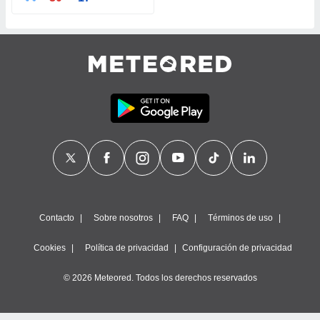
ste abono
 botón
.
nto,
cios
kies,
ores únicos
as similares
nar,
rocesar
onales como
 este sitio
recciones IP
Contacto
Sobre nosotros
FAQ
Términos de uso
ficadores de
 posible
Cookies
Política de privacidad
Configuración de privacidad
s
 traten tus
nales en
© 2026 Meteored. Todos los derechos reservados
 interés
go a lo que
nerte. Para