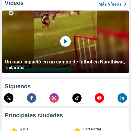
ublicidad y
Vídeos
Más Vídeos
do en
 mismo.
sultar más
 en nuestra
 Cookies
y
ualquier
ento
 botón
Un rayo impactó en un campo de fútbol en Narathiwat,
ación de
Tailandia.
kies
 disponible
e nuestra
.
Síguenos
IVAMENTE,
as
Principales ciudades
 a cookies
 no aceptar
Arua
Fort Portal