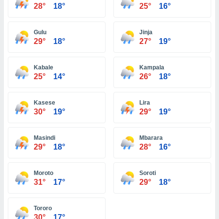
ón de
28°
18°
25°
16°
uedes
uestro sitio
ed.hn. En
Gulu
Jinja
te
29°
18°
27°
19°
 de que
talarán
e sean
Kabale
Kampala
25°
14°
26°
18°
para
a
por el sitio
Kasese
Lira
o se
30°
19°
29°
19°
cookies para
nto ni para
Masindi
Mbarara
licidad o
29°
18°
28°
16°
ado, aunque
sualizar
Moroto
Soroti
general no
31°
17°
29°
18°
ada. Puedes
 instalación
y acceder a
Tororo
io web a
30°
17°