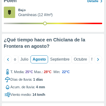
Polen
ados con el
Detalle
 seleccionar
o.
Bajo
Gramíneas (12 #/m³)
calización
precisa e
ión mediante
, publicidad
¿Qué tiempo hace en Chiclana de la
dos,
Frontera en
agosto
?
 publicidad
,
ón de
yo
Junio
Julio
Agosto
Septiembre
Octubre
Noviemb
 desarrollo
s.
T. Media:
25°C
Max.:
28°C
Min:
22°C
tros 1199
ios
Días de lluvia:
1
días
Acum. de lluvia:
4 mm
Viento medio:
14 km/h