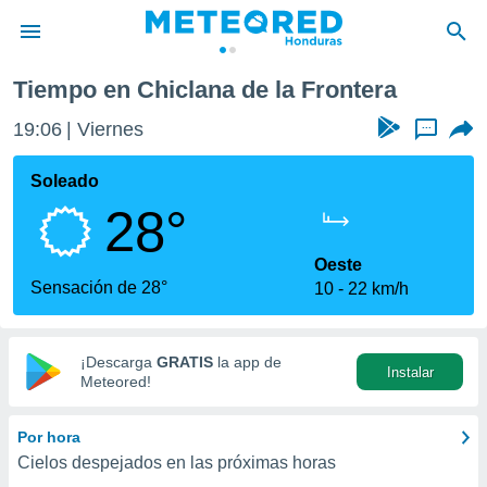
e la Frontera
Tiempo en Chiclana de la Frontera
privacidad
19:07
Viernes
...
o de
n) ha sido
Soleado
or
28°
es para
ue la
 que se
Oeste
e calidad.
Sensación de 28°
10
22 km/h
eder a este
ediante las
opciones:
¡Descarga
GRATIS
la app de
Instalar
ookies y
Meteored!
e forma
Por hora
d digital
Cielos despejados en las próximas horas
ada, basada