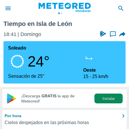
ón
Tiempo en Isla de León
privacidad
18:41
Domingo
...
o de
n) ha sido
Soleado
or
24°
es para
ue la
 que se
Oeste
e calidad.
Sensación de 25°
15
25 km/h
eder a este
ediante las
opciones:
¡Descarga
GRATIS
la app de
Instalar
ookies y
Meteored!
e forma
Por hora
d digital
Cielos despejados en las próximas horas
ada, basada