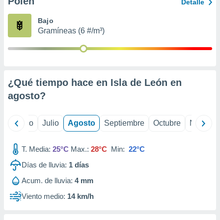
Polen
ados con el
Detalle
 seleccionar
o.
Bajo
Gramíneas (6 #/m³)
calización
precisa e
ión mediante
, publicidad
¿Qué tiempo hace en Isla de León en
dos,
agosto
?
 publicidad
,
ón de
yo
Junio
Julio
Agosto
Septiembre
Octubre
Noviemb
 desarrollo
s.
T. Media:
25°C
Max.:
28°C
Min:
22°C
tros 1199
ios
Días de lluvia:
1
días
Acum. de lluvia:
4 mm
Viento medio:
14 km/h