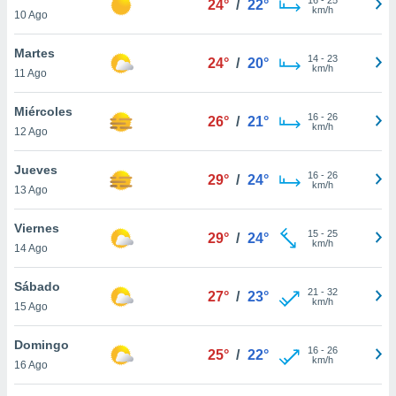
24°
/
22°
ublicidad y
km/h
10 Ago
do en
Martes
 mismo.
14
-
23
24°
/
20°
km/h
sultar más
11 Ago
 en nuestra
 Cookies
y
Miércoles
16
-
26
26°
/
21°
ualquier
km/h
12 Ago
ento
Jueves
 botón
16
-
26
29°
/
24°
km/h
13 Ago
ación de
kies
 disponible
Viernes
15
-
25
29°
/
24°
e nuestra
km/h
14 Ago
.
Sábado
IVAMENTE,
21
-
32
27°
/
23°
km/h
15 Ago
as
Domingo
16
-
26
25°
/
22°
 a cookies
km/h
16 Ago
 no aceptar